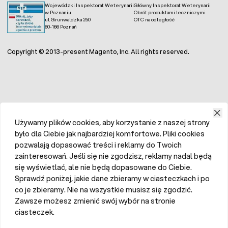
Wojewódzki Inspektorat Weterynarii
Główny Inspektorat Weterynarii
w Poznaniu
Obrót produktami leczniczymi
ul. Grunwaldzka 250
OTC na odległość
60-166 Poznań
Copyright © 2013-present Magento, Inc. All rights reserved.
Używamy plików cookies, aby korzystanie z naszej strony
było dla Ciebie jak najbardziej komfortowe. Pliki cookies
pozwalają dopasować treści i reklamy do Twoich
zainteresowań. Jeśli się nie zgodzisz, reklamy nadal będą
się wyświetlać, ale nie będą dopasowane do Ciebie.
Sprawdź poniżej, jakie dane zbieramy w ciasteczkach i po
co je zbieramy. Nie na wszystkie musisz się zgodzić.
Zawsze możesz zmienić swój wybór na stronie
ciasteczek.