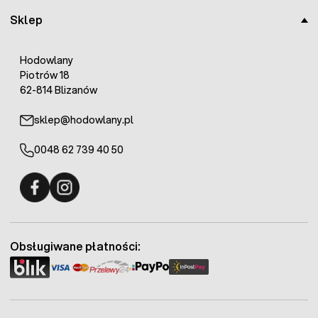
Sklep
Hodowlany
Piotrów 18
62-814 Blizanów
sklep@hodowlany.pl
0048 62 739 40 50
Fermo - facebook
Fermo - Instagram
Obsługiwane płatności: