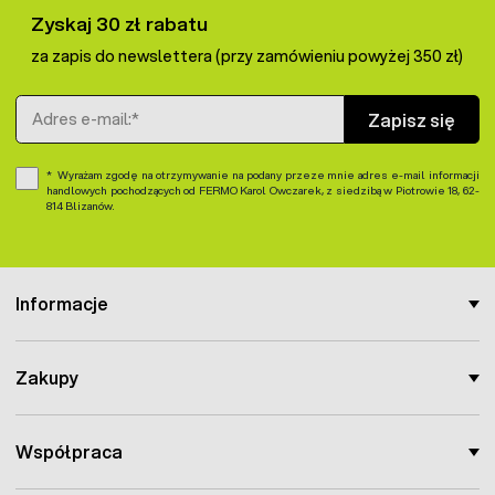
Zyskaj 30 zł rabatu
za zapis do newslettera (przy zamówieniu powyżej 350 zł)
Adres e-mail
Zapisz się
Wyrażam zgodę na otrzymywanie na podany przeze mnie adres e-mail informacji
handlowych pochodzących od FERMO Karol Owczarek, z siedzibą w Piotrowie 18, 62-
814 Blizanów.
Informacje
Zakupy
Współpraca