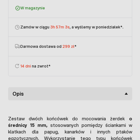
W magazynie
Zamów w ciągu
3h 57m 2s
, a wyślemy w poniedziałek
*.
Darmowa dostawa od
299 zł
*
14 dni
na zwrot*
Opis
Zestaw dwóch końcówek do mocowania żerdek
o
średnicy 15 mm,
stosowanych pomiędzy ściankami w
klatkach dla papug, kanarków i innych ptaków
egzotycznych. Wykorzystanie tego typu końcówek