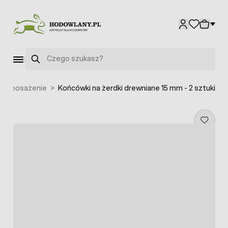
Przejdź do treści
Szukaj
 - wyposażenie
>
Końcówki na żerdki drewniane 15 mm - 2 sztuki