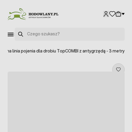
Przejdź do treści
Szukaj
etna linia pojenia dla drobiu TopCOMBI z antygrzędą - 3 metry