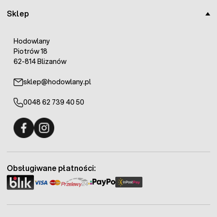
Sklep
Hodowlany
Piotrów 18
62-814 Blizanów
sklep@hodowlany.pl
0048 62 739 40 50
Fermo - facebook
Fermo - Instagram
Obsługiwane płatności: