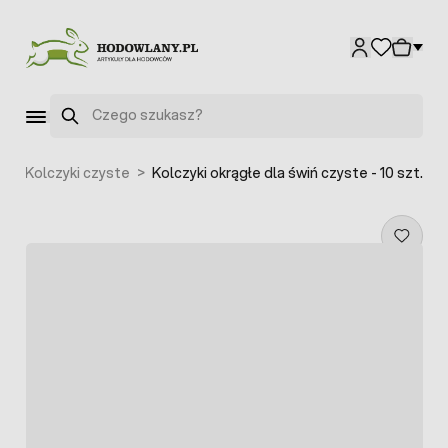
Przejdź do treści
Szukaj
e
>
Kolczyki czyste
>
Kolczyki okrągłe dla świń czyste - 10 szt.