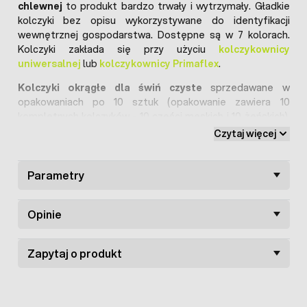
chlewnej
to produkt bardzo trwały i wytrzymały. Gładkie
kolczyki bez opisu wykorzystywane do identyfikacji
wewnętrznej gospodarstwa. Dostępne są w 7 kolorach.
Kolczyki zakłada się przy użyciu
kolczykownicy
uniwersalnej
lub
kolczykownicy Primaflex
.
Kolczyki okrągłe dla świń czyste
sprzedawane w
opakowaniach po 10 sztuk (opakowanie zawiera 10
kompletnych kolczyków - 10 części męskich i 10 żeńskich).
Kolczyki w tym rozmiarze nazywane kolczykami
Czytaj więcej
guzikowymi idealnie nadają się do znakowania świń: prosiąt,
warchlaków i tuczników itp.
Parametry
Do opisu kolczyków dedykowany jest specjalny marker
pisaka do kolczyków
.
Opinie
Zapytaj o produkt