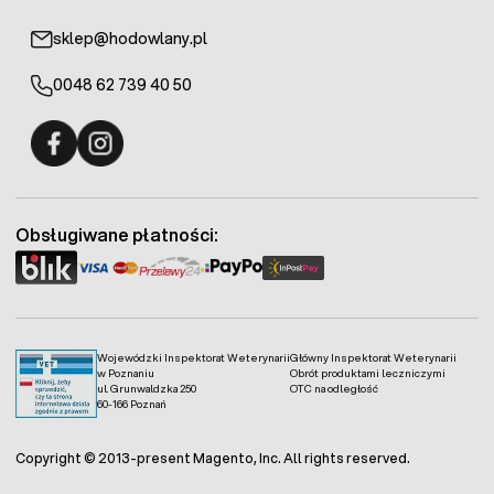
sklep@hodowlany.pl
0048 62 739 40 50
Fermo - facebook
Fermo - Instagram
Obsługiwane płatności:
Wojewódzki Inspektorat Weterynarii
Główny Inspektorat Weterynarii
w Poznaniu
Obrót produktami leczniczymi
ul. Grunwaldzka 250
OTC na odległość
60-166 Poznań
Copyright © 2013-present Magento, Inc. All rights reserved.