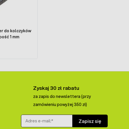
er do kolczyków
ubość 1 mm
Zyskaj 30 zł rabatu
za zapis do newslettera (przy
zamówieniu powyżej 350 zł)
Adres e-mail
Zapisz się