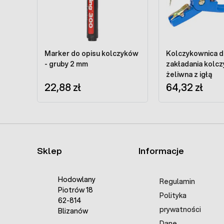
Marker do opisu kolczyków
Kolczykownica 
- gruby 2 mm
zakładania kolc
żeliwna z igłą
22,88 zł
64,32 zł
Sklep
Informacje
Hodowlany
Regulamin
Piotrów 18
Polityka
62-814
prywatności
Blizanów
Dane