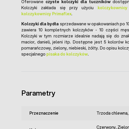
Oferowane
czyste kolczyki dla tuczników
dostępne
Kolczyki zakłada się przy użyciu
kolczykownicy
kolczykownicy Primaflex
.
Kolczyki dla bydła
sprzedawane w opakowaniach po 10
zawiera 10 kompletnych kolczyków - 10 części męski
Kolczyki w tym rozmiarze idealnie nadają się do znak
macior, danieli, jeleni itp. Dostępne jest 5 kolorów 
pomarańczowy, zielony, niebieski, żółty. Do opisu kol
specjalnego
pisaka do kolczyków
.
Parametry
Przeznaczenie
Trzoda chlewna,
Czerwony, Zielony