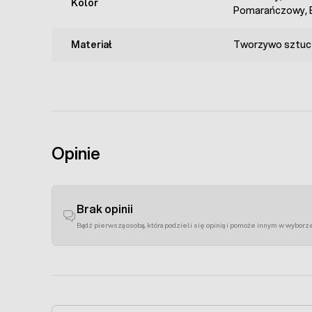
Kolor
Pomarańczowy, B
Materiał
Tworzywo sztuc
Opinie
Brak opinii
Bądź pierwszą osobą, która podzieli się opinią i pomoże innym w wyborz