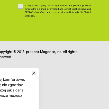
Wyrażam zgodę na otrzymywanie na podany przeze
mnie adres e-mail informacji handlowych pochodzących od
FERMO Karol Owczarek, z siedzibą w Piotrowie 18, 62-814
Blizanów.
pyright © 2013-present Magento, Inc. All rights
served.
iej komfortowe.
ę nie zgodzisz,
żej, jakie dane
 Zawsze możesz