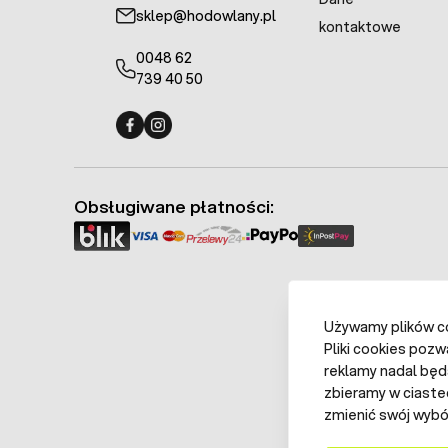
sklep@hodowlany.pl
kontaktowe
0048 62
739 40 50
Fermo - facebook
Fermo - Instagram
Obsługiwane płatności:
Używamy plików coo
Pliki cookies pozw
reklamy nadal będ
zbieramy w ciaste
zmienić swój wybór