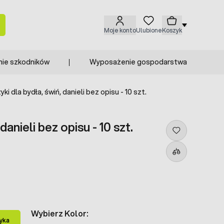
Moje konto
Ulubione
Koszyk
nie szkodników
Wyposażenie gospodarstwa
yki dla bydła, świń, danieli bez opisu - 10 szt.
danieli bez opisu - 10 szt.
Wybierz Kolor:
yka