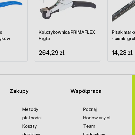
do
Kolczykownica PRIMAFLEX
Pisak mark
zyków
+ igła
- cienki gr
264,29 zł
14,23 zł
Zakupy
Współpraca
Metody
Poznaj
płatności
Hodowlany.pl
Koszty
Team
dostawy
hodowlany