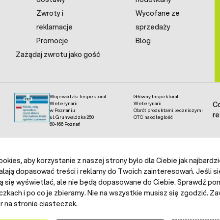
Zwroty i
Wycofane ze
reklamacje
sprzedaży
Promocje
Blog
Zażądaj zwrotu jako gość
Wojewódzki Inspektorat
Główny Inspektorat
Weterynarii
Weterynarii
Co
w Poznaniu
Obrót produktami leczniczymi
re
ul. Grunwaldzka 250
OTC na odległość
60-166 Poznań
kies, aby korzystanie z naszej strony było dla Ciebie jak najbardz
alają dopasować treści i reklamy do Twoich zainteresowań. Jeśli si
ą się wyświetlać, ale nie będą dopasowane do Ciebie. Sprawdź poni
czkach i po co je zbieramy. Nie na wszystkie musisz się zgodzić.
 na stronie ciasteczek.