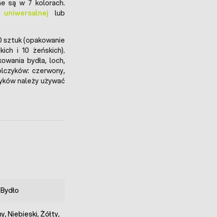
 są w 7 kolorach.
 uniwersalnej
lub
 sztuk (opakowanie
ch i 10 żeńskich).
owania bydła, loch,
kolczyków: czerwony,
czyków należy używać
 Bydło
, Niebieski, Żółty,