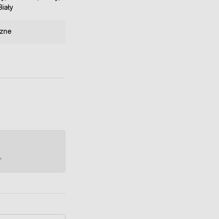
iały
zne
e.