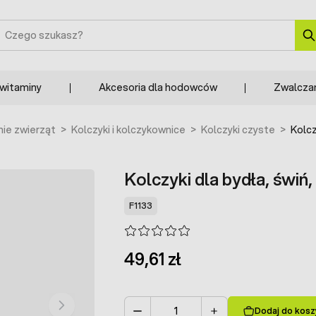
zukaj
 witaminy
Akcesoria dla hodowców
Zwalcza
ie zwierząt
>
Kolczyki i kolczykownice
>
Kolczyki czyste
>
Kolcz
Kolczyki dla bydła, świń, 
F1133
49,61 zł
Dodaj do kosz