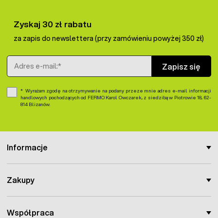
Zyskaj 30 zł rabatu
za zapis do newslettera (przy zamówieniu powyżej 350 zł)
Adres e-mail
Zapisz się
Wyrażam zgodę na otrzymywanie na podany przeze mnie adres e-mail informacji
handlowych pochodzących od FERMO Karol Owczarek, z siedzibą w Piotrowie 18, 62-
814 Blizanów.
Informacje
Zakupy
Współpraca