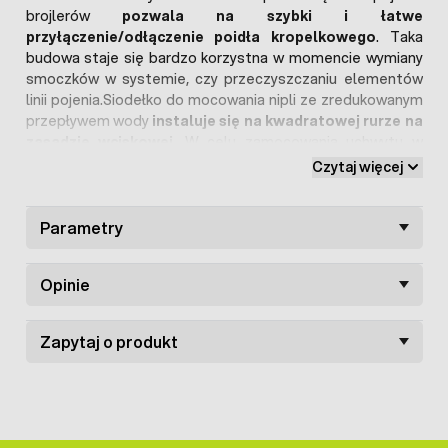
brojlerów
pozwala na szybki i łatwe
przyłączenie/odłączenie poidła kropelkowego
. Taka
budowa staje się bardzo korzystna w momencie wymiany
smoczków w systemie, czy przeczyszczaniu elementów
linii pojenia.Siodełko do mocowania nipli ze zredukowanym
przepływem wody
instaluje się na kwadratowej rurze na
zasadzie wciskowej
. W celu zamocowania uchwytu w
rurze 22 x 22 mm należy nagwintować 7 mm otwór służący
Czytaj więcej
do solidnego i szczelnego podłączenia klipsu pod nipel J.
Uchwyt do
poideł kropelkowych typu J
wykonany został z
wytrzymałego i odpornego tworzywa sztucznego.
Parametry
Mocowanie nipli typu J na rurę wyposażone jest w
gumową uszczelkę
, która dodatkowo ochrania system
Opinie
przed ewentualnym przeciekaniem.
Zapytaj o produkt