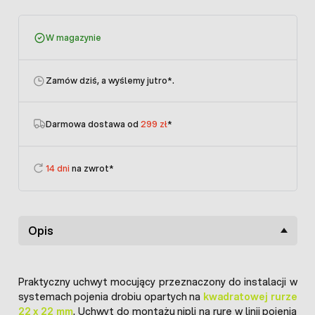
W magazynie
Zamów dziś, a wyślemy jutro
*.
Darmowa dostawa od
299 zł
*
14 dni
na zwrot*
Opis
Praktyczny uchwyt mocujący przeznaczony do instalacji w
systemach pojenia drobiu opartych na
kwadratowej rurze
22 x 22 mm
. Uchwyt do montażu nipli na rurę w linii pojenia