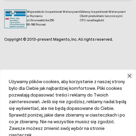
Wojewódzki Inspektorat Weterynarii
Główny Inspektorat Weterynarii
w Poznaniu
Obrót produktami leczniczymi
ul. Grunwaldzka 250
OTC na odległość
60-166 Poznań
Copyright © 2013-present Magento, Inc. All rights reserved.
Używamy plików cookies, aby korzystanie z naszej strony
było dla Ciebie jak najbardziej komfortowe. Pliki cookies
pozwalają dopasować treści i reklamy do Twoich
zainteresowań. Jeśli się nie zgodzisz, reklamy nadal będą
się wyświetlać, ale nie będą dopasowane do Ciebie.
Sprawdź poniżej, jakie dane zbieramy w ciasteczkach i po
co je zbieramy. Nie na wszystkie musisz się zgodzić.
Zawsze możesz zmienić swój wybór na stronie
ciasteczek.