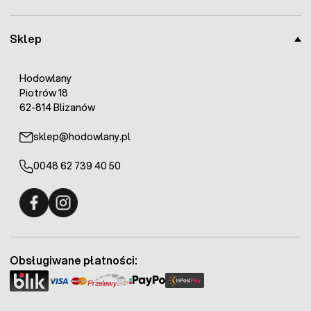
Sklep
Hodowlany
Piotrów 18
62-814 Blizanów
sklep@hodowlany.pl
0048 62 739 40 50
Fermo - facebook
Fermo - Instagram
Obsługiwane płatności: