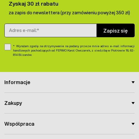
Zyskaj 30 zł rabatu
za zapis do newslettera (przy zamówieniu powyżej 350 zł)
Adres e-mail
Zapisz się
Wyrażam zgodę na otrzymywanie na podany przeze mnie adres e-mail informacji
handlowych pochodzących od FERMO Karol Owczarek, z siedzibą w Piotrowie 18, 62-
814 Blizanów.
Informacje
Zakupy
Współpraca