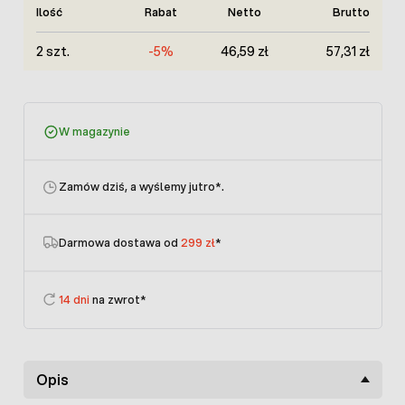
Ilość
Rabat
Netto
Brutto
2 szt.
-5%
46,59 zł
57,31 zł
W magazynie
Zamów dziś, a wyślemy jutro
*.
Darmowa dostawa od
299 zł
*
14 dni
na zwrot*
Opis