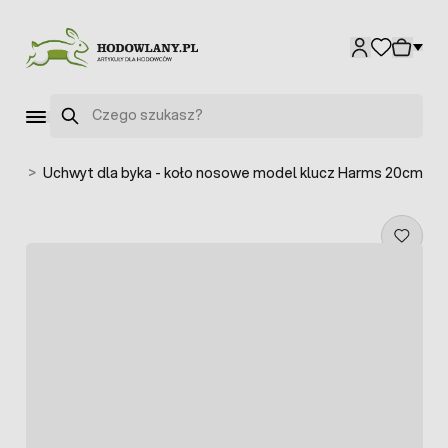
Przejdź do treści
Szukaj
owe
>
Uchwyt dla byka - koło nosowe model klucz Harms 20cm