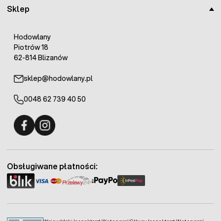
Sklep
Hodowlany
Piotrów 18
62-814 Blizanów
sklep@hodowlany.pl
0048 62 739 40 50
Fermo - facebook
Fermo - Instagram
Obsługiwane płatności:
Wojewódzki Inspektorat Weterynarii
Główny Inspektorat Weterynarii