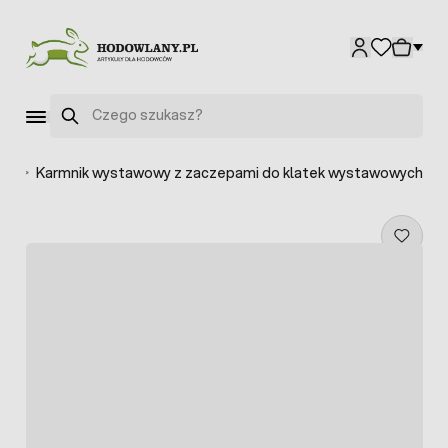
Przejdź do treści
Szukaj
bi
>
Karmnik wystawowy z zaczepami do klatek wystawowych