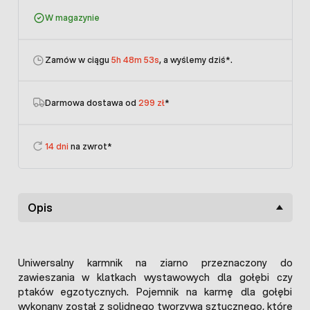
W magazynie
Zamów w ciągu
5h 48m 52s
, a wyślemy dziś
*.
Darmowa dostawa od
299 zł
*
14 dni
na zwrot*
Opis
Uniwersalny karmnik na ziarno przeznaczony do
zawieszania w klatkach wystawowych dla gołębi czy
ptaków egzotycznych. Pojemnik na karmę dla gołębi
wykonany został z solidnego tworzywa sztucznego
, które