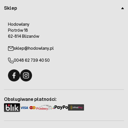
Sklep
Hodowlany
Piotrów 18
62-814 Blizanów
sklep@hodowlany.pl
0048 62 739 40 50
Fermo - facebook
Fermo - Instagram
Obsługiwane płatności: