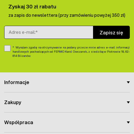
Zyskaj 30 zł rabatu
za zapis do newslettera (przy zamówieniu powyżej 350 zł)
Adres e-mail
Zapisz się
Wyrażam zgodę na otrzymywanie na podany przeze mnie adres e-mail informacji
handlowych pochodzących od FERMO Karol Owczarek, z siedzibą w Piotrowie 18, 62-
814 Blizanów.
Informacje
Zakupy
Współpraca