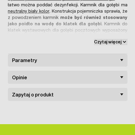
łatwo można poddać dezynfekcji. Karmnik dla gołębi ma
neutralny biały kolor
. Konstrukcja pojemniczka sprawia, że
z powodzeniem karmnik
może być również stosowany
jako poidło na wodę do klatek dla gołębi
. Karmnik do
klatek wystawowych dla gołębi pocztowych wyposażony
został w
dwa wytrzymałe uchwyty
do zawieszania na
Czytaj więcej
froncie klatki. Odstęp między uchwytami wynosi 6 cm.
Karmnik na paszę dla gołębi łatwo zawiesza się na prętach
klatki, a co ważniejsze po umiejscowieniu całość bardzo
Parametry
dobrze się utrzymuje. W ofercie sklepu znajduje się
również szeroka oferta
poideł dla gołębi
.
Opinie
Zapytaj o produkt