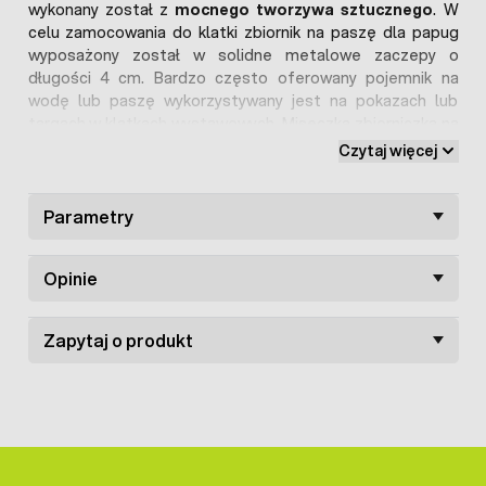
wykonany został z
mocnego tworzywa sztucznego
. W
celu zamocowania do klatki zbiornik na paszę dla papug
wyposażony został w solidne metalowe zaczepy o
długości 4 cm. Bardzo często oferowany pojemnik na
wodę lub paszę wykorzystywany jest na pokazach lub
targach w klatkach wystawowych. Miseczka zbiorniczka na
wodę dla kanarków ma głębokość na 4 cm. Pozostałe
Czytaj więcej
wymiary karmnika dla papug:
szerokość: 4,5 cm
Parametry
długość: 7 cm
W ofercie poisadamy również
mniejszy pojemnik na wodę
Opinie
i paszę dla kanarków i papug w wymiarze 5,5 x 4 cm
.
Zapytaj o produkt