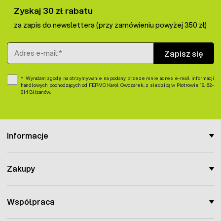
Zyskaj 30 zł rabatu
za zapis do newslettera (przy zamówieniu powyżej 350 zł)
Adres e-mail
Zapisz się
Wyrażam zgodę na otrzymywanie na podany przeze mnie adres e-mail informacji
handlowych pochodzących od FERMO Karol Owczarek, z siedzibą w Piotrowie 18, 62-
814 Blizanów.
Informacje
Zakupy
Współpraca