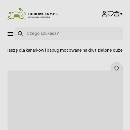
Przejdź do treści
Szukaj
ę i paszę dla kanarków i papug mocowane na drut zielone duże