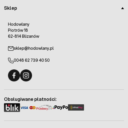
Sklep
Hodowlany
Piotrów 18
62-814 Blizanów
sklep@hodowlany.pl
0048 62 739 40 50
Fermo - facebook
Fermo - Instagram
Obsługiwane płatności: