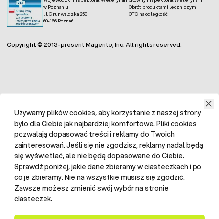
Wojewódzki Inspektorat Weterynarii
Główny Inspektorat Weterynarii
w Poznaniu
Obrót produktami leczniczymi
ul. Grunwaldzka 250
OTC na odległość
60-166 Poznań
Copyright © 2013-present Magento, Inc. All rights reserved.
Używamy plików cookies, aby korzystanie z naszej strony
było dla Ciebie jak najbardziej komfortowe. Pliki cookies
pozwalają dopasować treści i reklamy do Twoich
zainteresowań. Jeśli się nie zgodzisz, reklamy nadal będą
się wyświetlać, ale nie będą dopasowane do Ciebie.
Sprawdź poniżej, jakie dane zbieramy w ciasteczkach i po
co je zbieramy. Nie na wszystkie musisz się zgodzić.
Zawsze możesz zmienić swój wybór na stronie
ciasteczek.