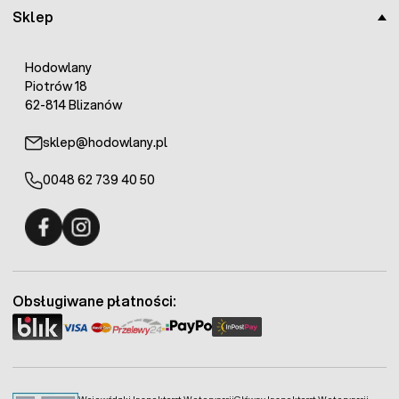
Sklep
Hodowlany
Piotrów 18
62-814 Blizanów
sklep@hodowlany.pl
0048 62 739 40 50
Fermo - facebook
Fermo - Instagram
Obsługiwane płatności: