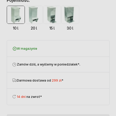
Pojemność:
10 l
20 l
15 l
30 l
W magazynie
Zamów dziś, a wyślemy w poniedziałek
*.
Darmowa dostawa od
299 zł
*
14 dni
na zwrot*