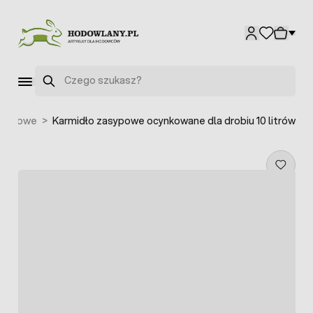
Przejdź do treści
Szukaj
etalowe
>
Karmidło zasypowe ocynkowane dla drobiu 10 litrów