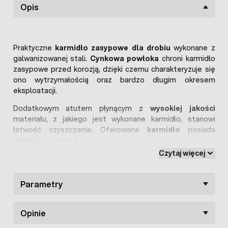
Opis
Praktyczne
karmidło zasypowe dla drobiu
wykonane z
galwanizowanej stali.
Cynkowa powłoka
chroni karmidło
zasypowe przed korozją, dzięki czemu charakteryzuje się
ono wytrzymałością oraz bardzo długim okresem
eksploatacji.
Dodatkowym atutem płynącym z
wysokiej jakości
materiału, z jakiego jest wykonane karmidło, stanowi
łatwość czyszczenia. Oferowane
karmidło
posiada
unikalną konstrukcję
, która sprawia, że jest ono jednym z
najpopularniejszych i najchętniej wybieranych produktów
Czytaj więcej
hodowlanych na rynku (nie tylko Polskim).
Wewnątrz karmidła umieszczona została nachylona pod
Parametry
kątem płyta, której funkcją jest regulacja przepływu paszy
- pochyłość płyty zapobiega przed nadmiernym wysypem
karmy do misy. Otwór wsypowy wyposażony został w
Opinie
pokrywę, która zapobiega przed zabrudzeniem paszy.