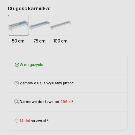
Długość karmidła:
50 cm
75 cm
100 cm
W magazynie
Zamów dziś, a wyślemy jutro
*.
Darmowa dostawa od
299 zł
*
14 dni
na zwrot*