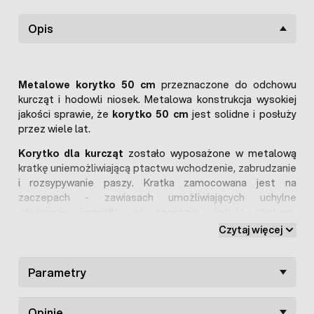
Opis
Metalowe korytko 50 cm
przeznaczone do odchowu
kurcząt i hodowli niosek. Metalowa konstrukcja wysokiej
jakości sprawie, że
korytko 50 cm
jest solidne i posłuży
przez wiele lat.
Korytko dla kurcząt
zostało wyposażone w metalową
kratkę uniemożliwiającą ptactwu wchodzenie, zabrudzanie
i rozsypywanie paszy. Kratka zamocowana jest na
zaczepach - zawiasach umożliwiających uchylne
otwieranie karmidła, co znacznie ułatwia obsługę.
Powierzchnia blachy w wielu miejscach profilowana co
Czytaj więcej
zwiększa sztywność konstrukcji.
Parametry
Opinie