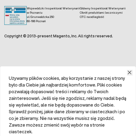
Wojewódzki Inspektorat Weterynarii
Główny Inspektorat Weterynarii
w Poznaniu
Obrót produktami leczniczymi
ul. Grunwaldzka 250
OTC na odległość
60-166 Poznań
Copyright © 2013-present Magento, Inc. All rights reserved.
Używamy plików cookies, aby korzystanie z naszej strony
było dla Ciebie jak najbardziej komfortowe. Pliki cookies
pozwalają dopasować treści i reklamy do Twoich
zainteresowań. Jeśli się nie zgodzisz, reklamy nadal będą
się wyświetlać, ale nie będą dopasowane do Ciebie.
Sprawdź poniżej, jakie dane zbieramy w ciasteczkach i po
co je zbieramy. Nie na wszystkie musisz się zgodzić.
Zawsze możesz zmienić swój wybór na stronie
ciasteczek.