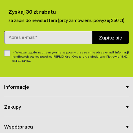
Zyskaj 30 zł rabatu
za zapis do newslettera (przy zamówieniu powyżej 350 zł)
Adres e-mail
Zapisz się
Wyrażam zgodę na otrzymywanie na podany przeze mnie adres e-mail informacji
handlowych pochodzących od FERMO Karol Owczarek, z siedzibą w Piotrowie 18, 62-
814 Blizanów.
Informacje
Zakupy
Współpraca