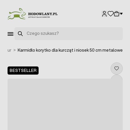
Przejdź do treści
Szukaj
la kur
>
Karmidło korytko dla kurcząt i niosek 50 cm metalowe
BESTSELLER