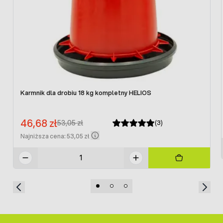
Karmnik dla drobiu 18 kg kompletny HELIOS
Cena promocyjna:
46,68 zł
Regular Price:
53,05 zł
(3)
Najniższa cena: 53,05 zł