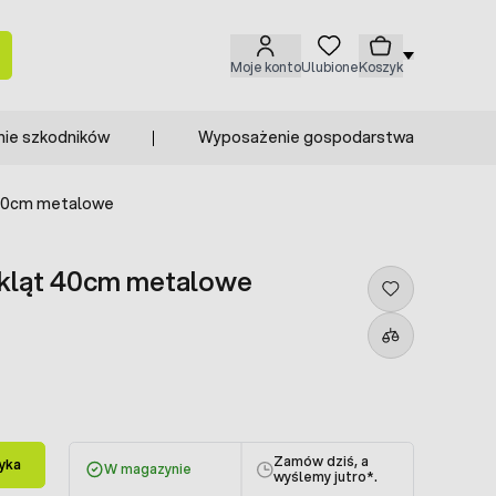
Moje konto
Ulubione
Koszyk
nie szkodników
Wyposażenie gospodarstwa
t 40cm metalowe
iskląt 40cm metalowe
Zamów dziś, a
yka
W magazynie
wyślemy jutro
*.