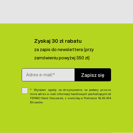
Zyskaj 30 zł rabatu
za zapis do newslettera (przy
zamówieniu powyżej 350 zł)
Adres e-mail
Zapisz się
Wyrażam zgodę na otrzymywanie na podany przeze
mnie adres e-mail informacji handlowych pochodzących od
FERMO Karol Owczarek, z siedzibą w Piotrowie 18, 62-814
Blizanów.