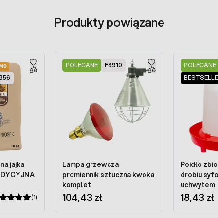
Produkty powiązane
POLECANE
F6910
POLECANE
356
BESTSELL
na jajka
Lampa grzewcza
Poidło zbi
ADYCYJNA
promiennik sztuczna kwoka
drobiu syfo
komplet
uchwytem
104,43 zł
18,43 zł
(1)