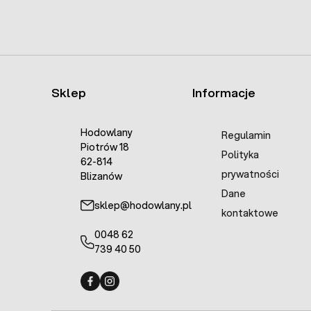
Sklep
Informacje
Hodowlany
Regulamin
Piotrów 18
Polityka
62-814
prywatności
Blizanów
Dane
sklep@hodowlany.pl
kontaktowe
0048 62
739 40 50
Fermo - facebook
Fermo - Instagram