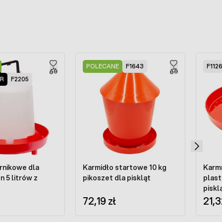
POLECANE
F1643
F112
ER
F2205
ornikowe dla
Karmidło startowe 10 kg
Karmn
n 5 litrów z
pikoszet dla piskląt
plast
piskl
72,19 zł
21,3