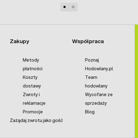
Zakupy
Współpraca
Metody
Poznaj
płatności
Hodowlany.pl
Koszty
Team
dostawy
hodowlany
Zwroty i
Wycofane ze
reklamacje
sprzedaży
Promocje
Blog
Zażądaj zwrotu jako gość