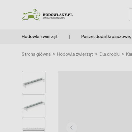
Przejdź do treści
S
Hodowla zwierząt
Pasze, dodatki paszowe,
Strona główna
>
Hodowla zwierząt
>
Dla drobiu
>
Kar