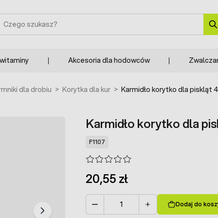
zukaj
 witaminy
Akcesoria dla hodowców
Zwalcza
mniki dla drobiu
>
Korytka dla kur
>
Karmidło korytko dla pisklą
Karmidło korytko dla p
F1107
20,55 zł
Dodaj do kosz
Ilość