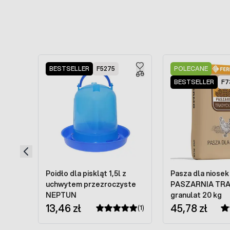
Press to skip carousel
BESTSELLER
F5275
POLECANE
BESTSELLER
F7
Poidło dla piskląt 1,5l z
Pasza dla niosek 
uchwytem przezroczyste
PASZARNIA TR
NEPTUN
granulat 20 kg
13,46 zł
45,78 zł
(1)