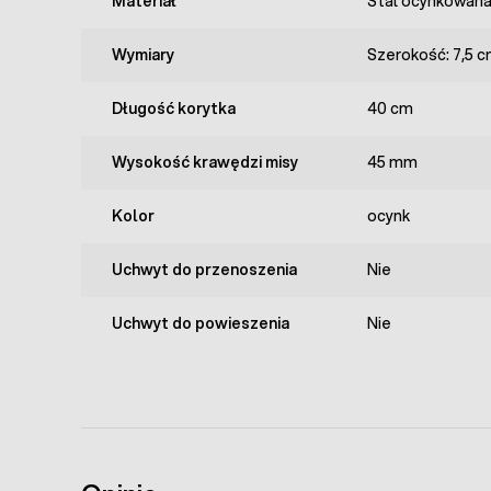
Materiał
Stal ocynkowan
Wymiary
Szerokość: 7,5 
Długość korytka
40 cm
Wysokość krawędzi misy
45 mm
Kolor
ocynk
Uchwyt do przenoszenia
Nie
Uchwyt do powieszenia
Nie