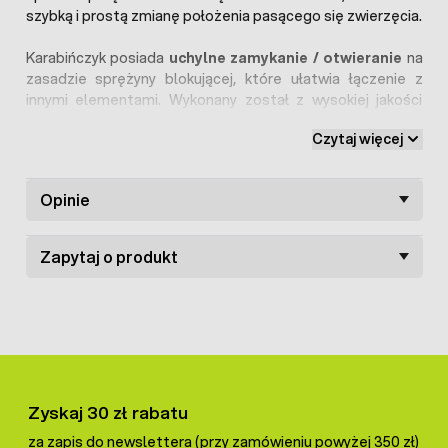
szybką i prostą zmianę położenia pasącego się zwierzęcia.
Karabińczyk posiada
uchylne zamykanie / otwieranie
na
zasadzie sprężyny blokującej, które ułatwia łączenie z
innymi elementami. Wykonany został z wysokiej jakości
stali ocynkowanej
odpornej na trudne warunki pogodowe
Czytaj więcej
w jakich pracuje.
Opinie
Zapytaj o produkt
Zyskaj 30 zł rabatu
za zapis do newslettera (przy zamówieniu powyżej 350 zł)