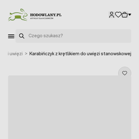
Przejdź do treści
Szukaj
oże i uwięzi
>
Karabińczyk z krętlikiem do uwięzi stanowskowej