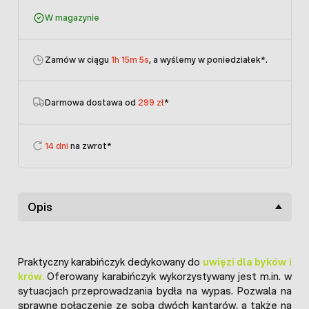
W magazynie
Zamów w ciągu
1h 15m 5s
, a wyślemy w poniedziałek
*.
Darmowa dostawa od
299 zł
*
14 dni
na zwrot*
Opis
Praktyczny karabińczyk dedykowany do
uwięzi dla byków i
krów.
Oferowany karabińczyk wykorzystywany jest m.in. w
sytuacjach przeprowadzania bydła na wypas. Pozwala na
sprawne połączenie ze sobą dwóch kantarów, a także na