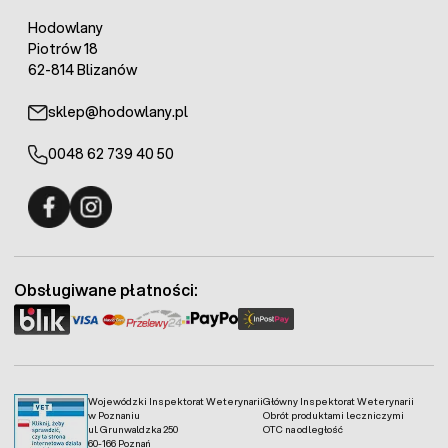
Hodowlany
Piotrów 18
62-814 Blizanów
sklep@hodowlany.pl
0048 62 739 40 50
Fermo - facebook
Fermo - Instagram
Obsługiwane płatności:
Wojewódzki Inspektorat Weterynarii
Główny Inspektorat Weterynarii
w Poznaniu
Obrót produktami leczniczymi
ul. Grunwaldzka 250
OTC na odległość
60-166 Poznań