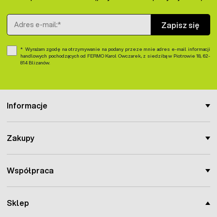
Adres e-mail
Zapisz się
Wyrażam zgodę na otrzymywanie na podany przeze mnie adres e-mail informacji
handlowych pochodzących od FERMO Karol Owczarek, z siedzibą w Piotrowie 18, 62-
814 Blizanów.
Informacje
Zakupy
Współpraca
Sklep