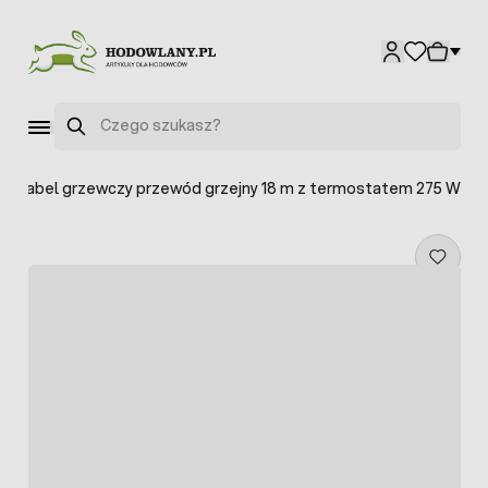
Przejdź do treści
Szukaj
>
Kabel grzewczy przewód grzejny 18 m z termostatem 275 W