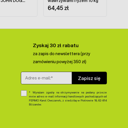
i JOHN DOG
wawrzywami i ryżem 10 kg
400 g
64,45 zł
Zyskaj 30 zł rabatu
za zapis do newslettera (przy
zamówieniu powyżej 350 zł)
Adres e-mail
Zapisz się
Wyrażam zgodę na otrzymywanie na podany przeze
mnie adres e-mail informacji handlowych pochodzących od
FERMO Karol Owczarek, z siedzibą w Piotrowie 18, 62-814
Blizanów.