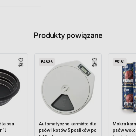
Produkty powiązane
F4836
F5181
dla psa
Automatyczne karmidło dla
Mokra karm
 1l
psów i kotów 5 posiłków po
psów woło