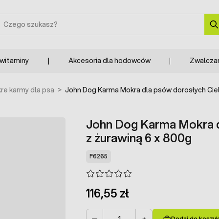
zukaj
 witaminy
Akcesoria dla hodowców
Zwalcza
re karmy dla psa
>
John Dog Karma Mokra dla psów dorosłych Ciel
John Dog Karma Mokra d
z żurawiną 6 x 800g
F6265
116,55 zł
Dodaj do koszy