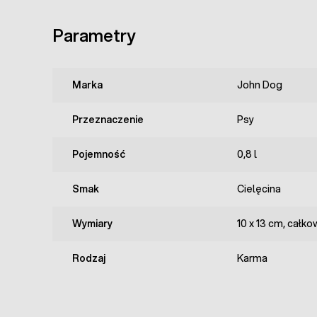
Parametry
Marka
John Dog
Przeznaczenie
Psy
Pojemność
0,8 l
Smak
Cielęcina
Wymiary
10 x 13 cm, całk
Rodzaj
Karma