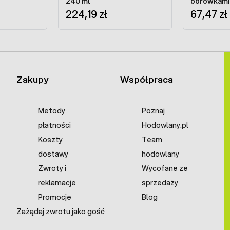
240 ml
borówkam
224,19 zł
puszki 6 x 
67,47 zł
Zakupy
Współpraca
Metody
Poznaj
płatności
Hodowlany.pl
Koszty
Team
dostawy
hodowlany
Zwroty i
Wycofane ze
reklamacje
sprzedaży
Promocje
Blog
Zażądaj zwrotu jako gość