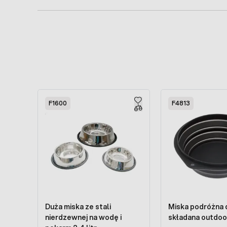
Press to skip carousel
F1600
F4813
Duża miska ze stali
Miska podróżna 
nierdzewnej na wodę i
składana outdoor