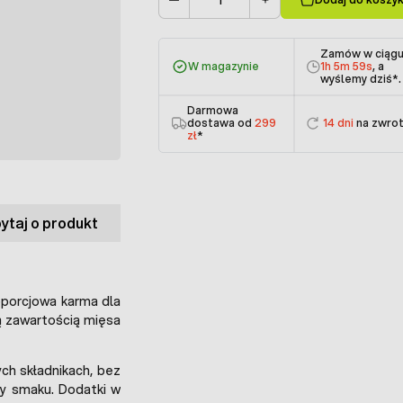
Ilość
Zamów w ciąg
W magazynie
1h 5m 59s
, a
wyślemy dziś
*.
Darmowa
dostawa od
299
14 dni
na zwro
zł
*
ytaj o produkt
porcjowa karma dla
ą zawartością mięsa
ch składnikach, bez
y smaku. Dodatki w