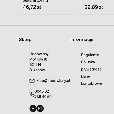
pokarm 2,4 litr
46,72 zł
29,89 zł
Sklep
Informacje
Hodowlany
Regulamin
Piotrów 18
Polityka
62-814
prywatności
Blizanów
Dane
sklep@hodowlany.pl
kontaktowe
0048 62
739 40 50