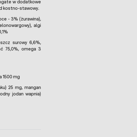
bogate w dodatkowe
ład kostno-stawowy.
oce - 3% (żurawina),
ielonowargowy), algi
0,1%
uszcz surowy 6,6%,
ość 75,0%, omega 3
na 1500 mg
nku) 25 mg, mangan
odny jodan wapnia)