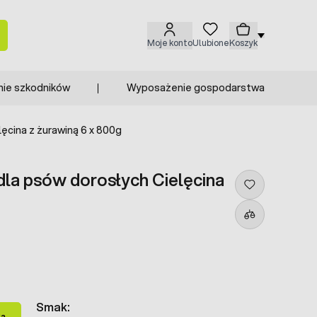
Moje konto
Ulubione
Koszyk
nie szkodników
Wyposażenie gospodarstwa
ęcina z żurawiną 6 x 800g
la psów dorosłych Cielęcina
Smak:
ka