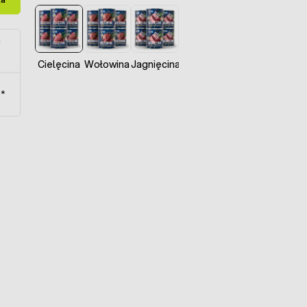
u
Cielęcina
Wołowina
Jagnięcina
t*