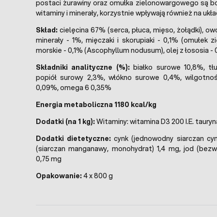
postaci żurawiny oraz omułka zielonowargowego są 
witaminy i minerały, korzystnie wpływają również na uk
Skład:
cielęcina 67% (serca, płuca, mięso, żołądki), ow
minerały - 1%, mięczaki i skorupiaki - 0,1% (omułek z
morskie - 0,1% (Ascophyllum nodusum), olej z łososia - 
Składniki analityczne (%):
białko surowe 10,8%, tł
popiół surowy 2,3%, włókno surowe 0,4%, wilgotn
0,09%, omega 6 0,35%
Energia metaboliczna 1180 kcal/kg
Dodatki (na 1 kg):
Witaminy: witamina D3 200 I.E. taury
Dodatki dietetyczne:
cynk (jednowodny siarczan cy
(siarczan manganawy, monohydrat) 1,4 mg, jod (bezw
0,75 mg
Opakowanie:
4 x 800 g