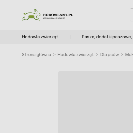
Przejdź do treści
S
Hodowla zwierząt
Pasze, dodatki paszowe,
Strona główna
>
Hodowla zwierząt
>
Dla psów
>
Mok