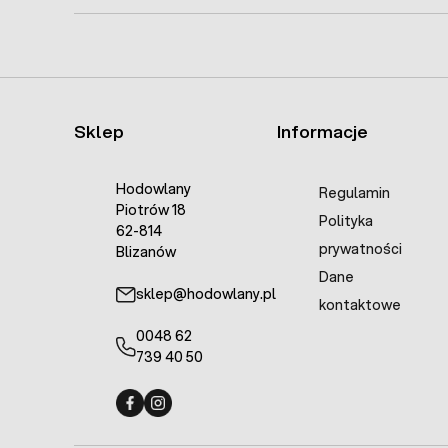
Sklep
Informacje
Hodowlany
Regulamin
Piotrów 18
Polityka
62-814
prywatności
Blizanów
Dane
sklep@hodowlany.pl
kontaktowe
0048 62
739 40 50
Fermo - facebook
Fermo - Instagram