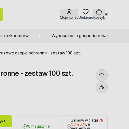
Moje konto
Ulubione
Koszyk
nie szkodników
Wyposażenie gospodarstwa
azowe czepki ochronne - zestaw 100 szt.
onne - zestaw 100 szt.
Zamów w ciągu
7h
yka
33m 57s
, a
W magazynie
wyślemy w