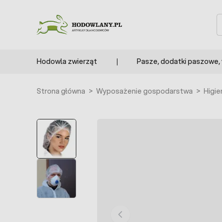
Przejdź do treści
S
Hodowla zwierząt
Pasze, dodatki paszowe,
Strona główna
>
Wyposażenie gospodarstwa
>
Higie