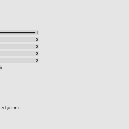
1
0
0
0
0
ko
 zdjęciem