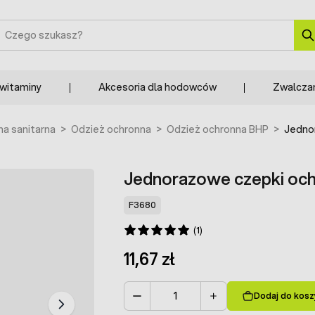
zukaj
 witaminy
Akcesoria dla hodowców
Zwalcza
na sanitarna
>
Odzież ochronna
>
Odzież ochronna BHP
>
Jednor
Jednorazowe czepki ochr
F3680
(1)
11,67 zł
Dodaj do kosz
Ilość