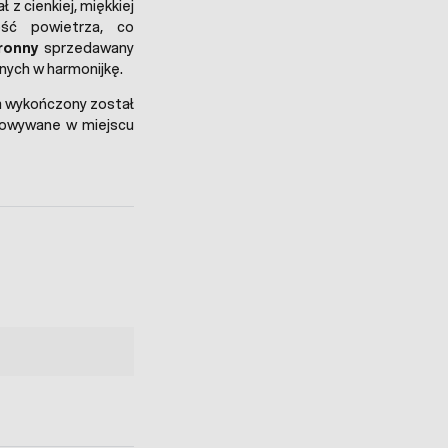
 z cienkiej, miękkiej
ość powietrza, co
ronny
sprzedawany
nych w harmonijkę.
 wykończony został
howywane w miejscu