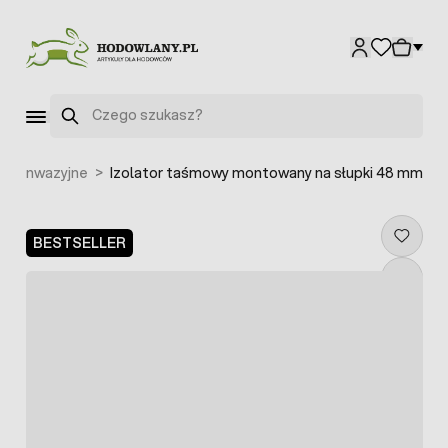
Przejdź do treści
Szukaj
 bezinwazyjne
>
Izolator taśmowy montowany na słupki 48 mm
BESTSELLER