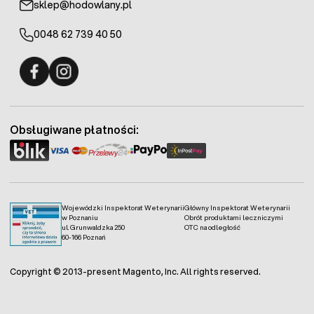
sklep@hodowlany.pl
0048 62 739 40 50
Fermo - facebook
Fermo - Instagram
Obsługiwane płatności:
Wojewódzki Inspektorat Weterynarii
Główny Inspektorat Weterynarii
w Poznaniu
Obrót produktami leczniczymi
ul. Grunwaldzka 250
OTC na odległość
60-166 Poznań
Copyright © 2013-present Magento, Inc. All rights reserved.