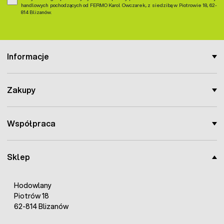
handlowych pochodzących od FERMO Karol Owczarek, z siedzibą w Piotrowie 18, 62-
814 Blizanów.
Informacje
Zakupy
Współpraca
Sklep
Hodowlany
Piotrów 18
62-814 Blizanów