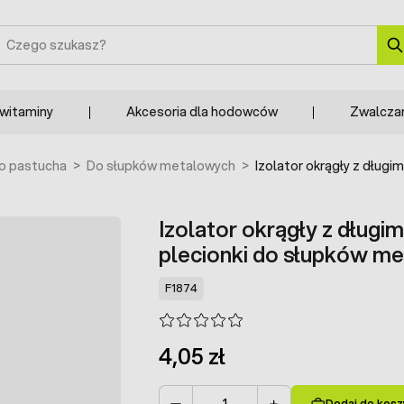
zukaj
 witaminy
Akcesoria dla hodowców
Zwalcza
do pastucha
>
Do słupków metalowych
>
Izolator okrągły z długi
Izolator okrągły z długim
plecionki do słupków m
F1874
4,05 zł
Dodaj do kosz