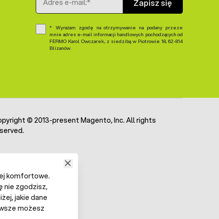
Zapisz się
Wyrażam zgodę na otrzymywanie na podany przeze
mnie adres e-mail informacji handlowych pochodzących od
FERMO Karol Owczarek, z siedzibą w Piotrowie 18, 62-814
Blizanów.
pyright © 2013-present Magento, Inc. All rights
served.
iej komfortowe.
ę nie zgodzisz,
żej, jakie dane
 Zawsze możesz