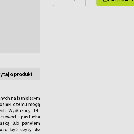
Ilość
ytaj o produkt
ych na istniejącym
, dzięki czemu mogą
ch. Wydłużony,
16-
rzewód pastucha
atką
lub panelem
 może być użyty
do