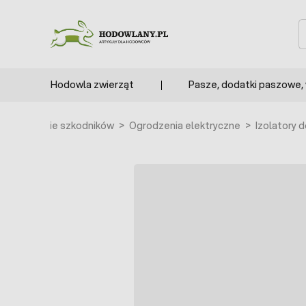
Przejdź do treści
S
Hodowla zwierząt
Pasze, dodatki paszowe,
>
Zwalczanie szkodników
>
Ogrodzenia elektryczne
>
Izolatory 
BESTSELLER