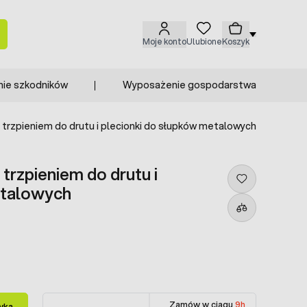
Moje konto
Ulubione
Koszyk
nie szkodników
Wyposażenie gospodarstwa
m trzpieniem do drutu i plecionki do słupków metalowych
 trzpieniem do drutu i
etalowych
Zamów w ciągu
9h
yka