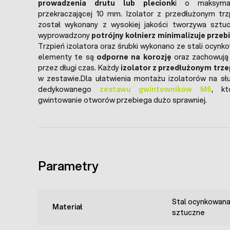
prowadzenia drutu lub plecionk
i o maksymal
przekraczającej 10 mm.
Izolator z przedłużonym tr
został wykonany z wysokiej jakości tworzywa szt
wyprowadzony
potrójny kołnierz minimalizuje przebi
Trzpień izolatora oraz śrubki wykonano ze stali ocynk
elementy te są
odporne na korozję
oraz zachowują
przez długi czas. Każdy
izolator z przedłużonym trz
w zestawie.Dla ułatwienia montażu izolatorów na sł
dedykowanego
zestawu gwintowników M6
, kt
gwintowanie otworów przebiega dużo sprawniej.
Parametry
Stal ocynkowan
Materiał
sztuczne