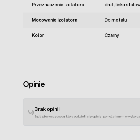
Przeznaczenie izolatora
drut, linka stalo
Mocowanie izolatora
Do metalu
Kolor
Czarny
Opinie
Brak opinii
Bądź pierwszą osobą, która podzieli się opinią i pomoże innym w wyborz