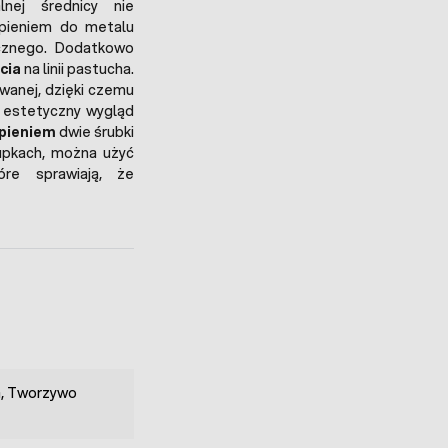
nej średnicy nie
zpieniem do metalu
ucznego. Dodatkowo
cia
na linii pastucha.
owanej, dzięki czemu
 estetyczny wygląd
epieniem
dwie śrubki
upkach, można użyć
óre sprawiają, że
a, Tworzywo