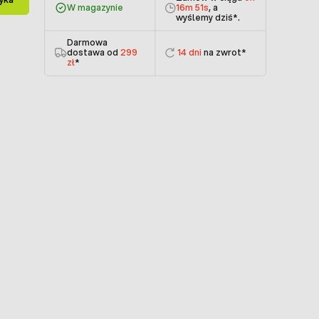
W magazynie
16m 50s
, a
wyślemy dziś
*.
Darmowa
dostawa od
299
14 dni
na zwrot*
zł
*