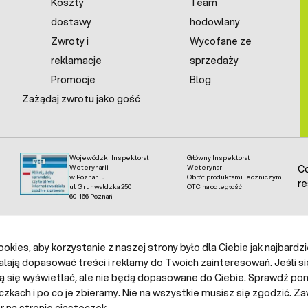
Koszty
Team
dostawy
hodowlany
Zwroty i
Wycofane ze
reklamacje
sprzedaży
Promocje
Blog
Zażądaj zwrotu jako gość
Wojewódzki Inspektorat
Główny Inspektorat
Weterynarii
Weterynarii
Co
w Poznaniu
Obrót produktami leczniczymi
re
ul. Grunwaldzka 250
OTC na odległość
60-166 Poznań
kies, aby korzystanie z naszej strony było dla Ciebie jak najbardz
alają dopasować treści i reklamy do Twoich zainteresowań. Jeśli si
ą się wyświetlać, ale nie będą dopasowane do Ciebie. Sprawdź poni
czkach i po co je zbieramy. Nie na wszystkie musisz się zgodzić.