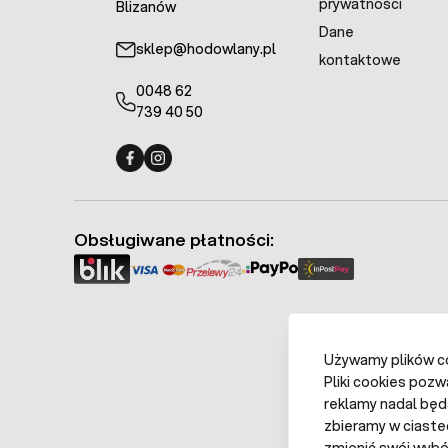
prywatności
Blizanów
Dane
sklep@hodowlany.pl
kontaktowe
0048 62
739 40 50
Fermo - facebook
Fermo - Instagram
Obsługiwane płatności:
Używamy plików coo
Pliki cookies pozw
reklamy nadal będ
zbieramy w ciaste