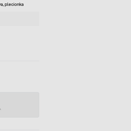
wa, plecionka
e.