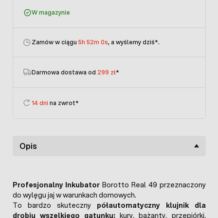
W magazynie
Zamów w ciągu
5h 52m 0s
, a wyślemy dziś
*.
Darmowa dostawa od
299 zł
*
14 dni
na zwrot*
Opis
Profesjonalny Inkubator
Borotto Real 49 przeznaczony
do wylęgu jaj w warunkach domowych.
To bardzo skuteczny
półautomatyczny klujnik dla
drobiu wszelkiego gatunku:
kury, bażanty, przepiórki,