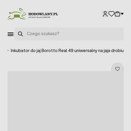
Przejdź do treści
Szukaj
jaj
>
Inkubator do jaj Borotto Real 49 uniwersalny na jaja drobiu