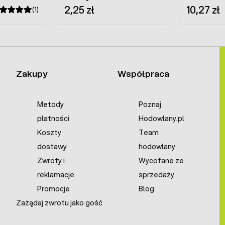
2,25 zł
10,27 zł
(1)
Zakupy
Współpraca
Metody
Poznaj
płatności
Hodowlany.pl
Koszty
Team
dostawy
hodowlany
Zwroty i
Wycofane ze
reklamacje
sprzedaży
Promocje
Blog
Zażądaj zwrotu jako gość