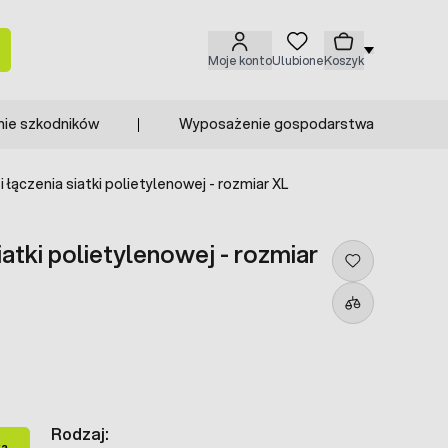
Moje konto
Ulubione
Koszyk
nie szkodników
Wyposażenie gospodarstwa
 i łączenia siatki polietylenowej - rozmiar XL
siatki polietylenowej - rozmiar
Rodzaj:
ka