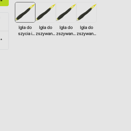
u
Igła do
Igła do
Igła do
Igła do
szycia i
zszywania
zszywania
zszywania
łączenia
siatek
siatek
siatek
t*
siatki
polietylenowych
polietylenowych
polietylenowych
polietylenowej
- rozmiar
- rozmiar L
- rozmiar
S
XL