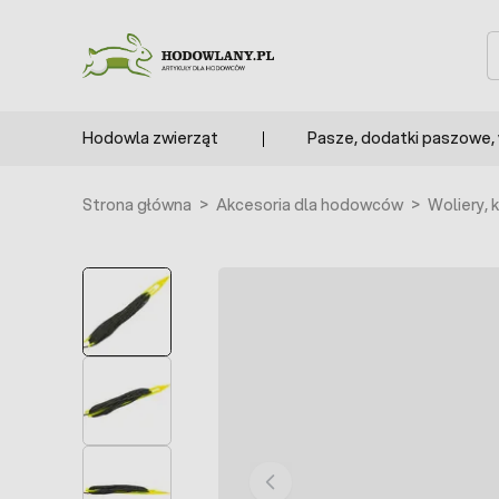
Przejdź do treści
S
Hodowla zwierząt
Pasze, dodatki paszowe,
Strona główna
>
Akcesoria dla hodowców
>
Woliery, k