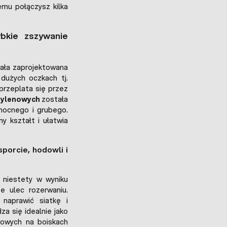
mu połączysz kilka
bkie zszywanie
ała zaprojektowana
dużych oczkach tj.
przeplata się przez
etylenowych
została
mocnego i grubego.
y kształt i ułatwia
porcie, hodowli i
 niestety w wyniku
 ulec rozerwaniu.
naprawić siatkę i
za się idealnie jako
towych na boiskach