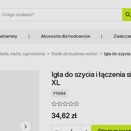
zukaj
 witaminy
Akcesoria dla hodowców
Zwalcza
latki, siatki, ogrodzenia
>
Siatki do budowy wolier
>
Igła do szycia
Igła do szycia i łączenia 
XL
F11064
34,62 zł
Dodaj do koszy