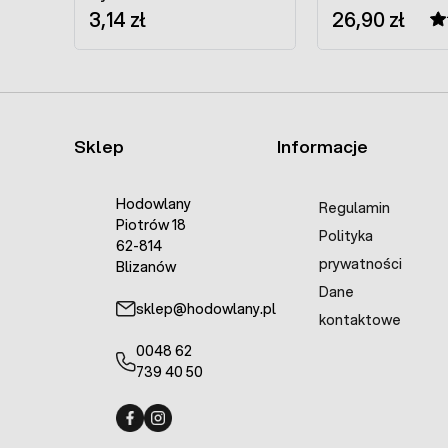
3,14 zł
26,90 zł
Sklep
Informacje
Hodowlany
Regulamin
Piotrów 18
Polityka
62-814
prywatności
Blizanów
Dane
sklep@hodowlany.pl
kontaktowe
0048 62
739 40 50
Fermo - facebook
Fermo - Instagram