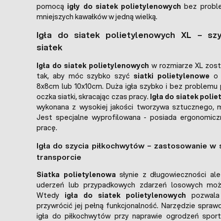
pomocą
igły do siatek polietylenowych
bez proble
mniejszych kawałków w jedną wielką.
Igła do siatek polietylenowych XL – szy
siatek
Igła do siatek polietylenowych
w rozmiarze XL zost
tak, aby móc szybko szyć
siatki polietylenowe
o 
8x8cm lub 10x10cm. Duża igła szybko i bez problemu 
oczka siatki, skracając czas pracy.
Igła do siatek poli
wykonana z wysokiej jakości tworzywa sztucznego, 
Jest specjalne wyprofilowana - posiada ergonomiczn
pracę.
Igła do szycia piłkochwytów – zastosowanie w s
transporcie
Siatka polietylenowa
słynie z długowieczności ale
uderzeń lub przypadkowych zdarzeń losowych może
Wtedy
igła do siatek polietylenowych
pozwala 
przywrócić jej pełną funkcjonalność. Narzędzie sprawd
igła do piłkochwytów przy naprawie ogrodzeń spor