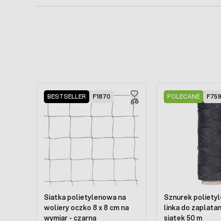
Press to skip carousel
BESTSELLER
F1870
POLECANE
F75
Siatka polietylenowa na
Sznurek poliety
woliery oczko 8 x 8 cm na
linka do zaplatan
wymiar - czarna
siatek 50 m