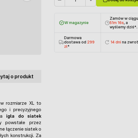
Ilość
Zamów w ciąg
W magazynie
51m 15s
, a
wyślemy dziś
*.
Darmowa
dostawa od
299
14 dni
na zwro
zł
*
ytaj o produkt
w rozmiarze XL to
ego i precyzyjnego
lna
igła do siatek
y powstałe przez
e łączenie siatek o
ch konstrukcji. Za