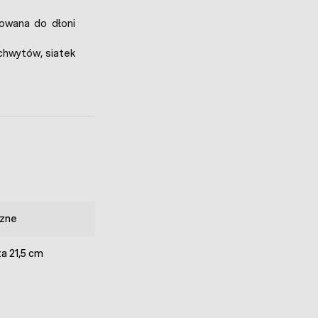
owana do dłoni
ochwytów, siatek
zne
a 21,5 cm