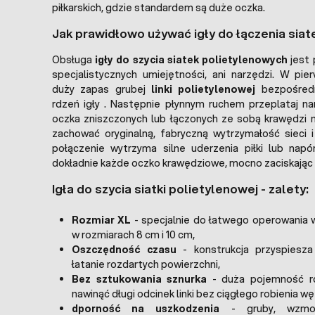
piłkarskich, gdzie standardem są duże oczka.
Jak prawidłowo używać igły do łączenia siate
Obsługa
igły do szycia siatek polietylenowych
jest 
specjalistycznych umiejętności, ani narzędzi. W pi
duży zapas grubej
linki polietylenowej
bezpośredn
rdzeń igły . Następnie płynnym ruchem przeplataj n
oczka zniszczonych lub łączonych ze sobą krawędzi ma
zachować oryginalną, fabryczną wytrzymałość sieci 
połączenie wytrzyma silne uderzenia piłki lub napór
dokładnie każde oczko krawędziowe, mocno zaciskając
Igła do szycia siatki polietylenowej - zalety:
Rozmiar XL
- specjalnie do łatwego operowania w
w rozmiarach 8 cm i 10 cm,
Oszczędność czasu
- konstrukcja przyspiesza 
łatanie rozdartych powierzchni,
Bez sztukowania sznurka
- duża pojemność r
nawinąć długi odcinek linki bez ciągłego robienia w
dporność na uszkodzenia
- gruby, wzmocn