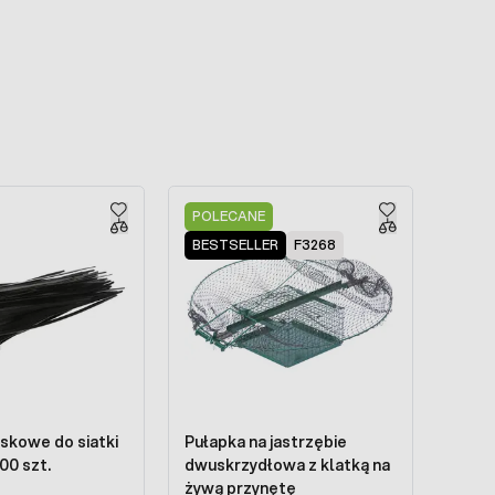
POLECANE
BESTSELLER
F3268
iskowe do siatki
Pułapka na jastrzębie
100 szt.
dwuskrzydłowa z klatką na
żywą przynętę