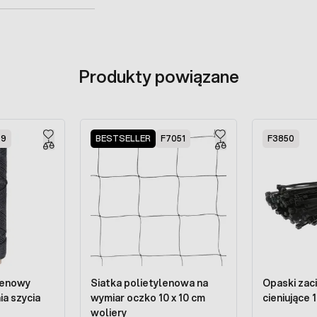
Produkty powiązane
99
BESTSELLER
F7051
F3850
lenowy
Siatka polietylenowa na
Opaski zac
ia szycia
wymiar oczko 10 x 10 cm
cieniujące 
woliery