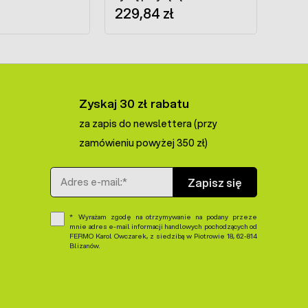
229,84 zł
Zyskaj 30 zł rabatu
za zapis do newslettera (przy
zamówieniu powyżej 350 zł)
Adres e-mail
Zapisz się
Wyrażam zgodę na otrzymywanie na podany przeze
mnie adres e-mail informacji handlowych pochodzących od
FERMO Karol Owczarek, z siedzibą w Piotrowie 18, 62-814
Blizanów.