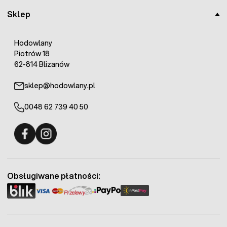
Sklep
Hodowlany
Piotrów 18
62-814 Blizanów
sklep@hodowlany.pl
0048 62 739 40 50
Fermo - facebook
Fermo - Instagram
Obsługiwane płatności: