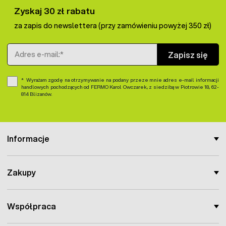
Zyskaj 30 zł rabatu
za zapis do newslettera (przy zamówieniu powyżej 350 zł)
Adres e-mail
Zapisz się
Wyrażam zgodę na otrzymywanie na podany przeze mnie adres e-mail informacji
handlowych pochodzących od FERMO Karol Owczarek, z siedzibą w Piotrowie 18, 62-
814 Blizanów.
Informacje
Zakupy
Współpraca