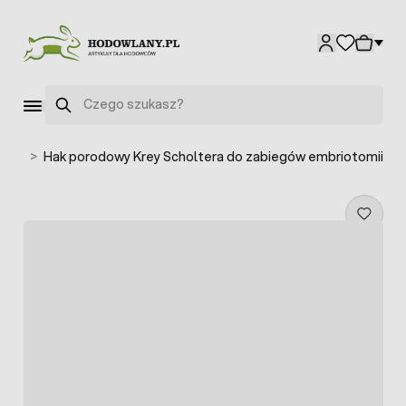
Przejdź do treści
Szukaj
dowe
>
Hak porodowy Krey Scholtera do zabiegów embriotomii