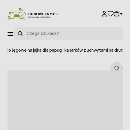
Przejdź do treści
Szukaj
iazdo lęgowe na jajka dla papug i kanarków z uchwytami na drut