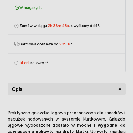
W magazynie
Zamów w ciągu
2h 36m 43s
, a wyślemy dziś
*.
Darmowa dostawa od
299 zł
*
14 dni
na zwrot*
Opis
Praktyczne gniazdko lęgowe przeznaczone dla kanarków i
papużek hodowanych w systemie klatkowym. Gniazdo
lęgowe wyposażone zostało w
mocne i wygodne do
zawieszenia uchwyty na druty klatki
. Uchwyty znajdują