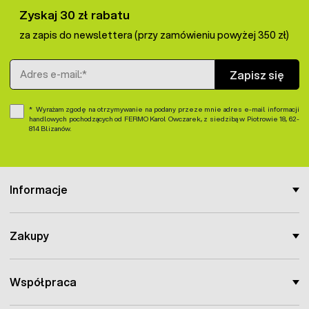
Zyskaj 30 zł rabatu
za zapis do newslettera (przy zamówieniu powyżej 350 zł)
Adres e-mail
Zapisz się
Wyrażam zgodę na otrzymywanie na podany przeze mnie adres e-mail informacji
handlowych pochodzących od FERMO Karol Owczarek, z siedzibą w Piotrowie 18, 62-
814 Blizanów.
Informacje
Zakupy
Współpraca