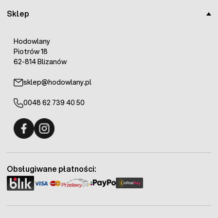
Sklep
Hodowlany
Piotrów 18
62-814 Blizanów
sklep@hodowlany.pl
0048 62 739 40 50
Fermo - facebook
Fermo - Instagram
Obsługiwane płatności: