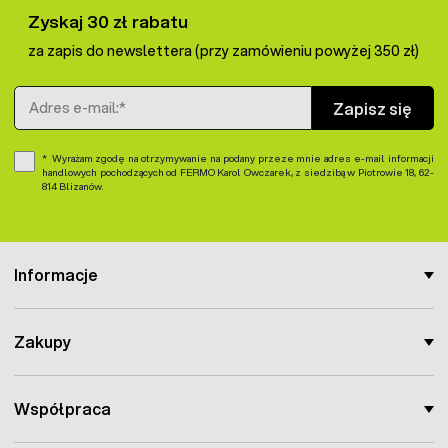
Gwarancja:
2 lata!
Zyskaj 30 zł rabatu
W zestawie instrukcja podłącznia, gwarancja i deklaracja
za zapis do newslettera (przy zamówieniu powyżej 350 zł)
zgodności.
Adres e-mail
Zapisz się
Wyrażam zgodę na otrzymywanie na podany przeze mnie adres e-mail informacji
handlowych pochodzących od FERMO Karol Owczarek, z siedzibą w Piotrowie 18, 62-
814 Blizanów.
Informacje
Zakupy
Współpraca