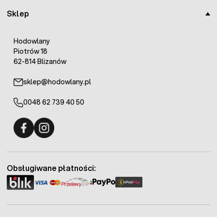
Sklep
Hodowlany
Piotrów 18
62-814 Blizanów
sklep@hodowlany.pl
0048 62 739 40 50
Fermo - facebook
Fermo - Instagram
Obsługiwane płatności: