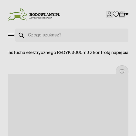
Przejdź do treści
Szukaj
tor Pastucha elektrycznego REDYK 3000mJ z kontrolą napięcia