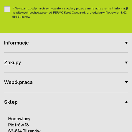
Wyrażam zgodę na otrzymywanie na podany przeze mnie adres e-mail informacji
handlowych pochodzących od FERMO Karol Owczarek, z siedzibą w Piotrowie 18, 62-
814 Blizanów.
Informacje
Zakupy
Współpraca
Sklep
Hodowlany
Piotrów 18
62-814 Blizanów