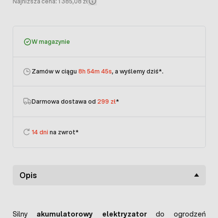
Najniższa cena: 1 385,08 zł
W magazynie
Zamów w ciągu
8h 54m 45s
, a wyślemy dziś
*.
Darmowa dostawa od
299 zł
*
14 dni
na zwrot*
Opis
Silny
akumulatorowy elektryzator
do ogrodzeń