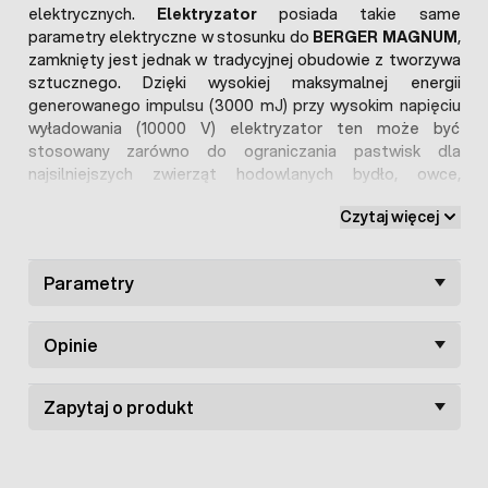
elektrycznych.
Elektryzator
posiada takie same
parametry elektryczne w stosunku do
BERGER MAGNUM
,
zamknięty jest jednak w tradycyjnej obudowie z tworzywa
sztucznego. Dzięki wysokiej maksymalnej energii
generowanego impulsu (3000 mJ) przy wysokim napięciu
wyładowania (10000 V) elektryzator ten może być
stosowany zarówno do ograniczania pastwisk dla
najsilniejszych zwierząt hodowlanych bydło, owce,
dziczyzna jak i do ochrony przed dostępem zwierząt z
Czytaj więcej
zewnątrz.
Elektryzator Master 40
może być zasilany z suchych
baterii 9 V bądź akumulatorów 12 V. Ten silny elektryzator
Parametry
umieszczony został w estetycznej i wygodnej do
transportu plastikowej walizce, w której wydzielono też
Opinie
miejsce na zasilający go akumulator. (maksymalne wymiary
akumulatora to: 22 cm x 19 cm x 29 cm).
Zapytaj o produkt
Elektryzator MASTER 40
to urządzenie najwyższej klasy,
generujące impulsy o energii do 3000 mJ o napięciu do 10
000V. Dodatkowo pastuch ten posiada płynną regulację
energii generowanych impulsów co daje możliwość