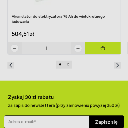
Napięcie zasilania: 9-12V DC z baterii, akumulatora
lub zasilacza (brak w zestawie)
Napięcie biegu jałowego: 10000V
Akumulator do elektryzatora 75 Ah do wielokrotnego
Maksymalna energia impulsu: 3000mJ (możliwość
ładowania
płynnej regulacji)
Długość ogrodzenia maksymalna: 40km
504,51 zł
Wyprodukowano we Francji
Gwarancja:
3 lata!
W zestawie z elektryzatorem znajdują się :
przewody podłączeniowe do akumulatora, zestaw
śrub mocujących do panelu słonecznego, bolec
uziemiający, przewód z klamerką do podłączenia
elektryzatora z ogrodzeniem.
Urządzenie odpowiada wymaganym normom Unii
Europejskiej (CE).
Zyskaj 30 zł rabatu
za zapis do newslettera (przy zamówieniu powyżej 350 zł)
Adres e-mail
Zapisz się