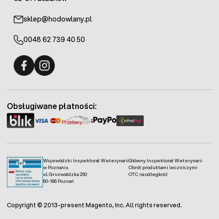
sklep@hodowlany.pl
0048 62 739 40 50
Fermo - facebook
Fermo - Instagram
Obsługiwane płatności:
Wojewódzki Inspektorat Weterynarii
Główny Inspektorat Weterynarii
w Poznaniu
Obrót produktami leczniczymi
ul. Grunwaldzka 250
OTC na odległość
60-166 Poznań
Copyright © 2013-present Magento, Inc. All rights reserved.