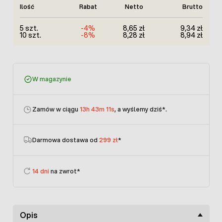
Ilość
Rabat
Netto
Brutto
5 szt.
-4%
8,65 zł
9,34 zł
10 szt.
-8%
8,28 zł
8,94 zł
W magazynie
Zamów w ciągu
13h 43m 11s
, a wyślemy dziś
*.
Darmowa dostawa od
299 zł
*
14 dni
na zwrot*
Opis