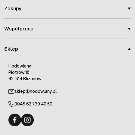
Zakupy
Współpraca
Sklep
Hodowlany
Piotrów 18
62-814 Blizanów
sklep@hodowlany.pl
0048 62 739 40 50
Fermo - facebook
Fermo - Instagram