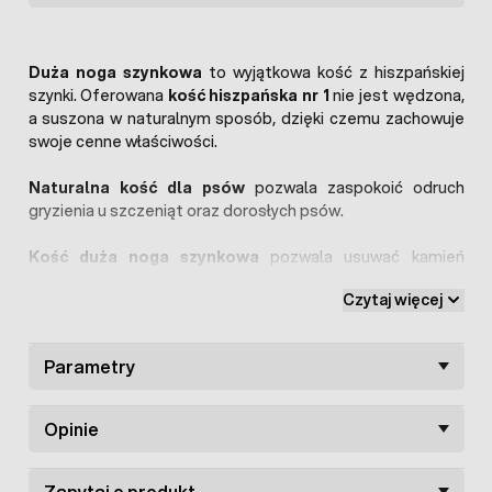
Duża noga szynkowa
to wyjątkowa kość z hiszpańskiej
szynki. Oferowana
kość hiszpańska nr 1
nie jest wędzona,
a suszona w naturalnym sposób, dzięki czemu zachowuje
swoje cenne właściwości.
Naturalna kość dla psów
pozwala zaspokoić odruch
gryzienia u szczeniąt oraz dorosłych psów.
Kość duża noga szynkowa
pozwala usuwać kamień
nazębny i utrzymać prawidłową higienę jamy ustnej.
Czytaj więcej
Parametry
Opinie
Zapytaj o produkt