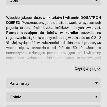
Opis
Wysokiej jakości
dozownik leków i witamin
DOSATRON
D25RE2
. Przeznaczony jest do stosowania w systemach
pojenia drobiu, świń, bydła, królików i innych zwierząt.
Pompa dozująca do leków w kurniku
pozwala na
regulowanie stężenia cieczy roboczej w zakresie od 0,2 - 2
%. Jej wydajność w zależności od ciśnienia i przepływu
wacha się w przedziale od 0,2 do 50 l/h .Jest to
samoczynnie działająca pompa dozująca leki i witaminy
napędzana wyłącznie ciśnieniem wody przepływającej
przez urządzenie. Dozownik może być podłączany
bezpośrednio do sieci wodociągowej lub
linii zasilanych
Czytaj więcej
ze zbiorników
gdzie występuje tylko spad wody. Ciśnienie
robocze może wynosić o 0,30 do 6 Bar i niezależnie od
jego wartości
Parametry
dozownik witamin dla kur
zawsze
utrzymuje odpowiednie stężenie preparatu. Dlatego
może być wykorzystywany do dozowania leków i witamin
Opinie
zarówno w
systemach pojenia dzwonowego gęsi, kaczek
;
linii pojenia kropelkowego brojlerów
czy
systemów