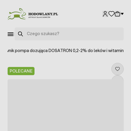
Przejdź do treści
Szukaj
zownik pompa dozująca DOSATRON 0,2-2% do leków i witamin
POLECANE