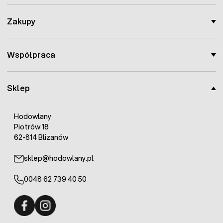
zewnętrzna regulacja ilości dozowanego leku
wejście i wyjście wody na gwint 3/4 cala
Zakupy
Zawartość opakowania:
1x dozownik leków i witamin do systemów pojenia
DOSATRON D25RE2
Współpraca
1x uchwyt ścienny do przymocowania dozownika leków
1x przewód do zasysania preparatu długość 1,75m
1x filtr siatkowy
Sklep
1x instrukcja obsługi, konserwacji i regulowania
dozownika
Hodowlany
Piotrów 18
62-814 Blizanów
sklep@hodowlany.pl
0048 62 739 40 50
Fermo - facebook
Fermo - Instagram