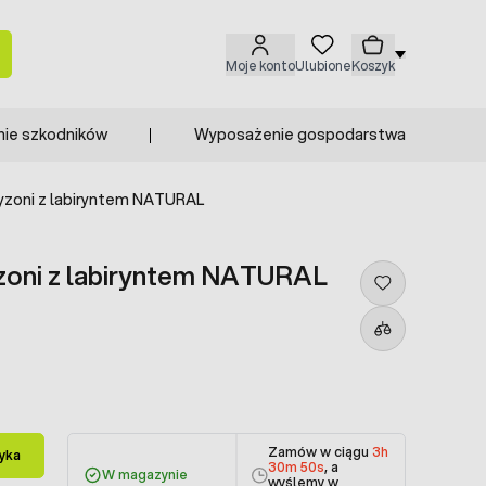
Moje konto
Ulubione
Koszyk
nie szkodników
Wyposażenie gospodarstwa
yzoni z labiryntem NATURAL
zoni z labiryntem NATURAL
Zamów w ciągu
3h
yka
30m 50s
, a
W magazynie
wyślemy w