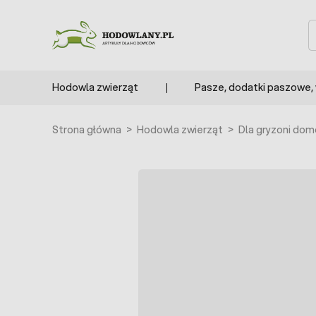
Przejdź do treści
S
Hodowla zwierząt
Pasze, dodatki paszowe,
Strona główna
>
Hodowla zwierząt
>
Dla gryzoni do