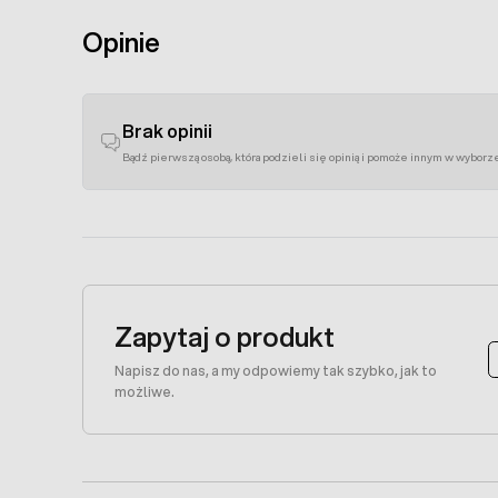
Opinie
Brak opinii
Bądź pierwszą osobą, która podzieli się opinią i pomoże innym w wyborz
Zapytaj o produkt
Napisz do nas, a my odpowiemy tak szybko, jak to
możliwe.