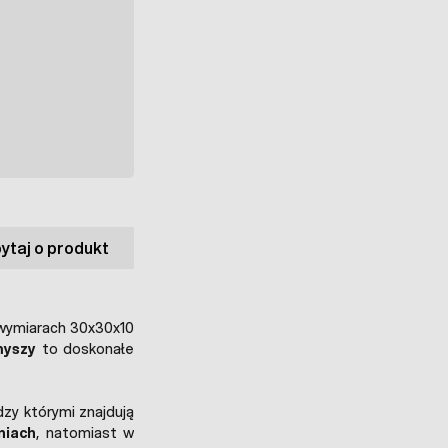
ytaj o produkt
 wymiarach 30x30x10
myszy
to doskonałe
y którymi znajdują
niach
, natomiast w