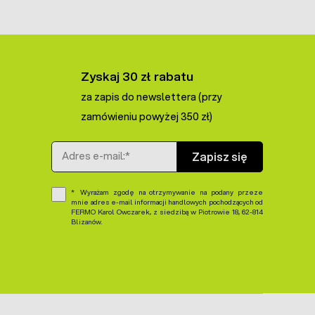
Zyskaj 30 zł rabatu
za zapis do newslettera (przy
zamówieniu powyżej 350 zł)
Adres e-mail
Zapisz się
Wyrażam zgodę na otrzymywanie na podany przeze
mnie adres e-mail informacji handlowych pochodzących od
FERMO Karol Owczarek, z siedzibą w Piotrowie 18, 62-814
Blizanów.