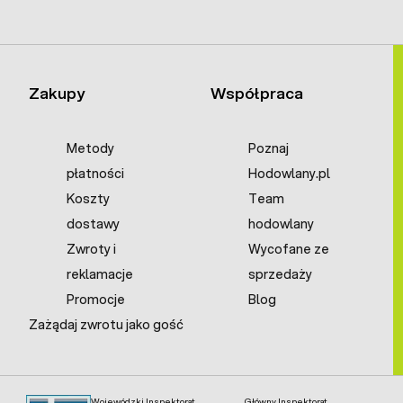
Zakupy
Współpraca
Metody
Poznaj
płatności
Hodowlany.pl
Koszty
Team
dostawy
hodowlany
Zwroty i
Wycofane ze
reklamacje
sprzedaży
Promocje
Blog
Zażądaj zwrotu jako gość
Wojewódzki Inspektorat
Główny Inspektorat