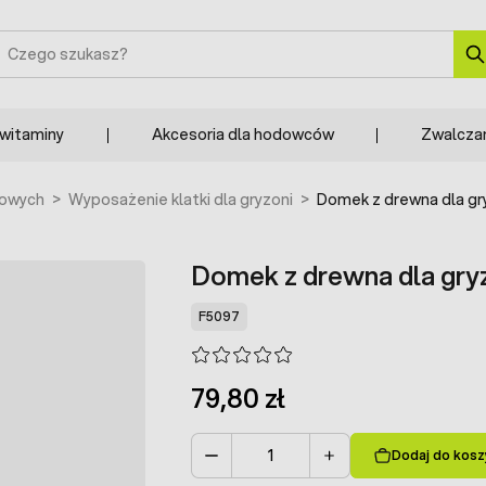
zukaj
 witaminy
Akcesoria dla hodowców
Zwalcza
mowych
>
Wyposażenie klatki dla gryzoni
>
Domek z drewna dla gr
Domek z drewna dla gry
F5097
79,80 zł
Dodaj do kosz
Ilość