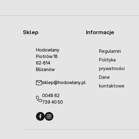
Sklep
Informacje
Hodowlany
Regulamin
Piotrów 18
Polityka
62-814
prywatności
Blizanów
Dane
sklep@hodowlany.pl
kontaktowe
0048 62
739 40 50
Fermo - facebook
Fermo - Instagram