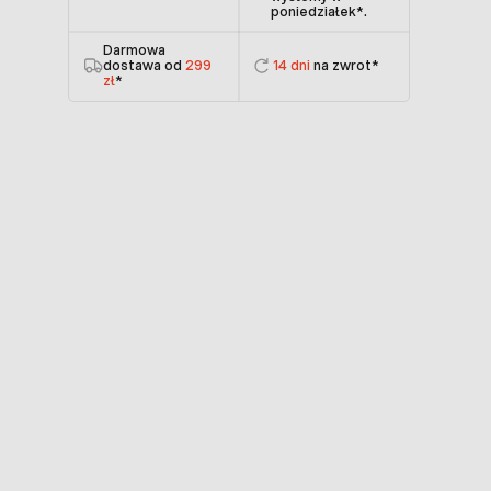
poniedziałek
*.
Darmowa
dostawa od
299
14 dni
na zwrot*
zł
*