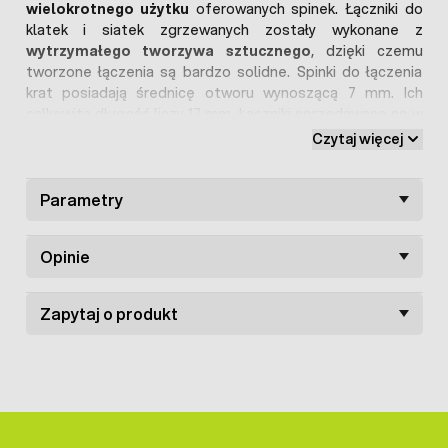
wielokrotnego użytku
oferowanych spinek. Łączniki do
klatek i siatek zgrzewanych zostały wykonane z
wytrzymałego tworzywa sztucznego
, dzięki czemu
tworzone łączenia są bardzo solidne. Spinki do łączenia
krat posiadają średnicę otworu wynoszącą 7 mm. Ich
całkowita długość liczy 17 mm. Łączniki sprzedawane są w
opakowaniach liczących
10 sztuk
. W naszej ofercie
Czytaj więcej
dostępne są również spinki do łączenia klatek i siatek
zgrzewanych o długościach 7 mm oraz 20 mm.
Parametry
Opinie
Zapytaj o produkt