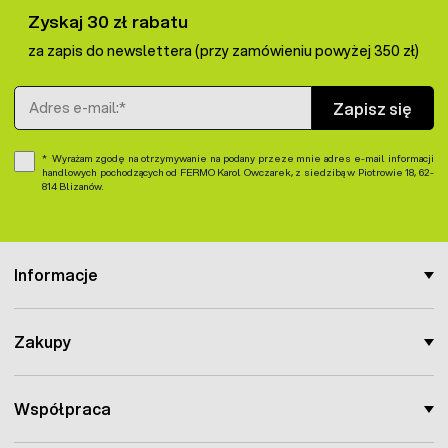
Zyskaj 30 zł rabatu
za zapis do newslettera (przy zamówieniu powyżej 350 zł)
Adres e-mail
Zapisz się
Wyrażam zgodę na otrzymywanie na podany przeze mnie adres e-mail informacji
handlowych pochodzących od FERMO Karol Owczarek, z siedzibą w Piotrowie 18, 62-
814 Blizanów.
Informacje
Zakupy
Współpraca