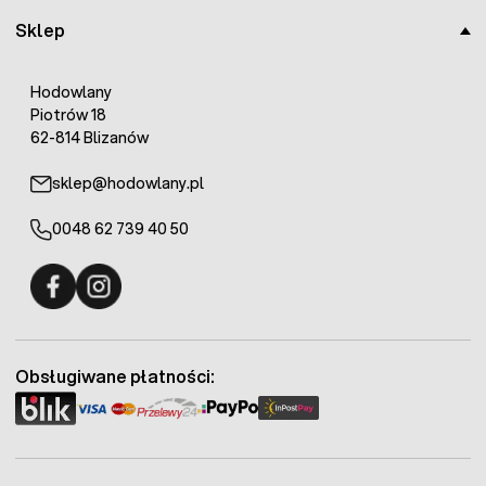
Sklep
Hodowlany
Piotrów 18
62-814 Blizanów
sklep@hodowlany.pl
0048 62 739 40 50
Fermo - facebook
Fermo - Instagram
Obsługiwane płatności: