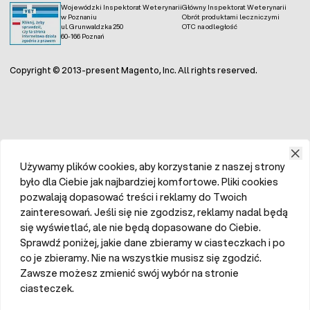
Wojewódzki Inspektorat Weterynarii
Główny Inspektorat Weterynarii
w Poznaniu
Obrót produktami leczniczymi
ul. Grunwaldzka 250
OTC na odległość
60-166 Poznań
Copyright © 2013-present Magento, Inc. All rights reserved.
Używamy plików cookies, aby korzystanie z naszej strony
było dla Ciebie jak najbardziej komfortowe. Pliki cookies
pozwalają dopasować treści i reklamy do Twoich
zainteresowań. Jeśli się nie zgodzisz, reklamy nadal będą
się wyświetlać, ale nie będą dopasowane do Ciebie.
Sprawdź poniżej, jakie dane zbieramy w ciasteczkach i po
co je zbieramy. Nie na wszystkie musisz się zgodzić.
Zawsze możesz zmienić swój wybór na stronie
ciasteczek.