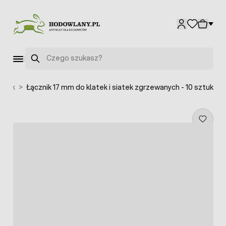
Przejdź do treści
Szukaj
latek
>
Łącznik 17 mm do klatek i siatek zgrzewanych - 10 sztuk