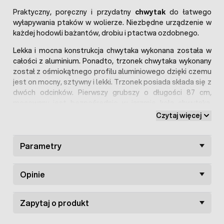
Praktyczny, poręczny i przydatny
chwytak
do łatwego
wyłapywania ptaków w wolierze. Niezbędne urządzenie w
każdej hodowli bażantów, drobiu i ptactwa ozdobnego.
Lekka i mocna konstrukcja chwytaka wykonana została w
całości z aluminium. Ponadto, trzonek chwytaka wykonany
został z ośmiokątnego profilu aluminiowego dzięki czemu
jest on mocny, sztywny i lekki. Trzonek posiada składa się z
dwóch odcinków. Pierwszy grubszy o długości 87 cm,
mocowany jest bezpośrednio w jarzmie koła chwytaka.
Drugi (cieńszy) o długości 73 cm wchodzi w pierwszy
Czytaj więcej
teleskopowo, co umożliwia wydłużenie trzonka do około
152cm. Średnica koła chwytaka jest na tyle duża, że z
powodzeniem łapać można nim zarówno małe jak i większe
Parametry
ptactwo. Polietylenowa, czarna siatka zapleciona została
na kole chwytaka. Fakt, że oczko siatki jest nieduże (oczko
Opinie
2 cm) oraz, że tworzy ona duży worek, zapewnia, że
schwytane ptactwo nie zostanie okaleczone. W dużym
stopniu zabezpiecza to również pióra przed
Zapytaj o produkt
uszkodzeniem.