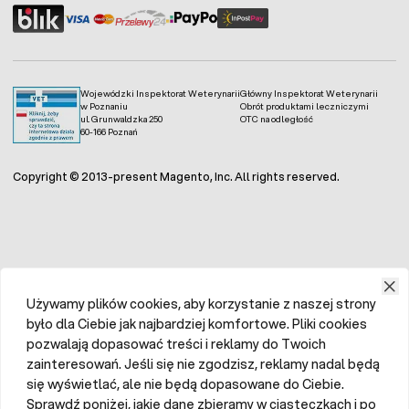
Wojewódzki Inspektorat Weterynarii
Główny Inspektorat Weterynarii
w Poznaniu
Obrót produktami leczniczymi
ul. Grunwaldzka 250
OTC na odległość
60-166 Poznań
Copyright © 2013-present Magento, Inc. All rights reserved.
Używamy plików cookies, aby korzystanie z naszej strony
było dla Ciebie jak najbardziej komfortowe. Pliki cookies
pozwalają dopasować treści i reklamy do Twoich
zainteresowań. Jeśli się nie zgodzisz, reklamy nadal będą
się wyświetlać, ale nie będą dopasowane do Ciebie.
Sprawdź poniżej, jakie dane zbieramy w ciasteczkach i po