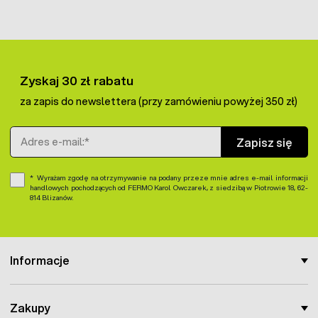
Prezentowany
kasarek do łapania ptaków
dostarczany
jest w kartonie - gotowy do użycia.
Zyskaj 30 zł rabatu
za zapis do newslettera (przy zamówieniu powyżej 350 zł)
Adres e-mail
Zapisz się
Wyrażam zgodę na otrzymywanie na podany przeze mnie adres e-mail informacji
handlowych pochodzących od FERMO Karol Owczarek, z siedzibą w Piotrowie 18, 62-
814 Blizanów.
Informacje
Zakupy