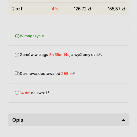
2 szt.
-4%
126,72 zł
155,87 zł
W magazynie
Zamów w ciągu
9h 55m 14s
, a wyślemy dziś
*.
Darmowa dostawa od
299 zł
*
14 dni
na zwrot*
Opis