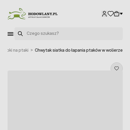
Przejdź do treści
Szukaj
ułapki na ptaki
>
Chwytak siatka do łapania ptaków w wolierze