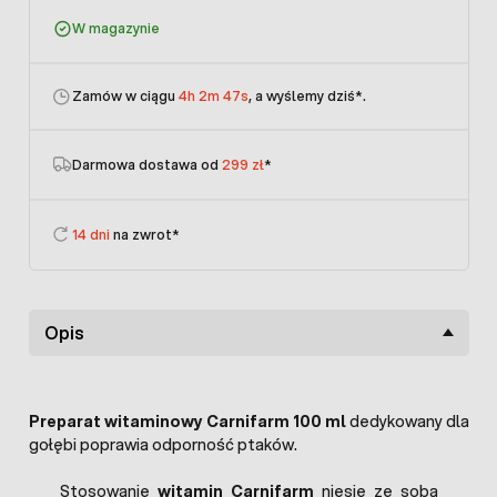
W magazynie
Zamów w ciągu
4h 2m 47s
, a wyślemy dziś
*.
Darmowa dostawa od
299 zł
*
14 dni
na zwrot*
Opis
Preparat witaminowy Carnifarm 100 ml
dedykowany dla
gołębi poprawia odporność ptaków.
Stosowanie
witamin Carnifarm
niesie ze sobą