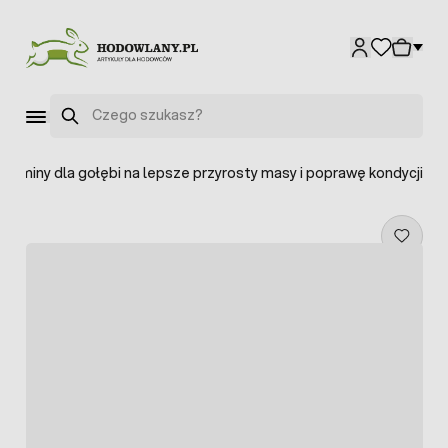
Przejdź do treści
Szukaj
taminy dla gołębi na lepsze przyrosty masy i poprawę kondycji