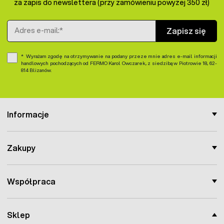
za zapis do newslettera (przy zamówieniu powyżej 350 zł)
Adres e-mail
Zapisz się
Wyrażam zgodę na otrzymywanie na podany przeze mnie adres e-mail informacji
handlowych pochodzących od FERMO Karol Owczarek, z siedzibą w Piotrowie 18, 62-
814 Blizanów.
Informacje
Zakupy
Współpraca
Sklep