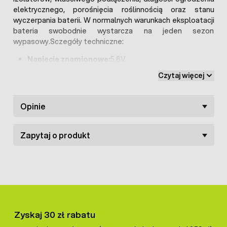
elektrycznego, porośnięcia roślinnością oraz stanu
wyczerpania baterii. W normalnych warunkach eksploatacji
bateria swobodnie wystarcza na jeden sezon
wypasowy.Sczegóły techniczne:
Napięcie znamionowe:
5,6V
Pojemność elektryczna :
135 Ah
Czytaj więcej
Opinie
Zapytaj o produkt
Zyskaj 30 zł rabatu