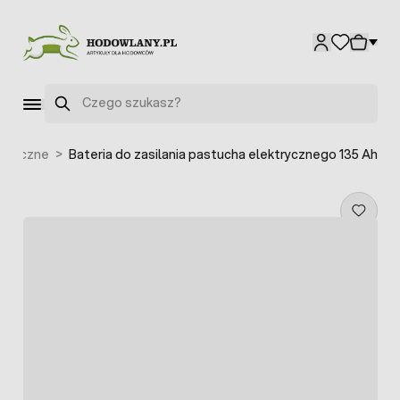
Przejdź do treści
Szukaj
łoneczne
>
Bateria do zasilania pastucha elektrycznego 135 Ah