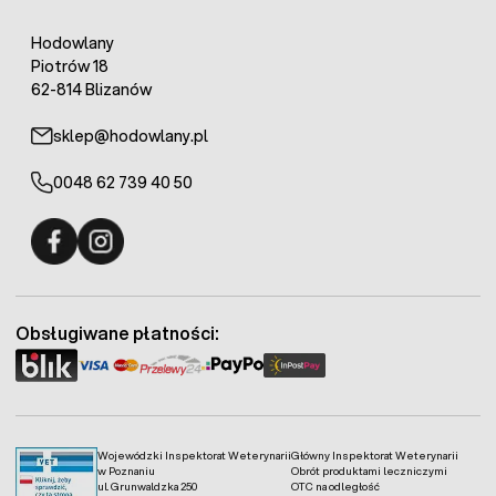
Hodowlany
Piotrów 18
62-814 Blizanów
sklep@hodowlany.pl
0048 62 739 40 50
Fermo - facebook
Fermo - Instagram
Obsługiwane płatności:
Wojewódzki Inspektorat Weterynarii
Główny Inspektorat Weterynarii
w Poznaniu
Obrót produktami leczniczymi
ul. Grunwaldzka 250
OTC na odległość