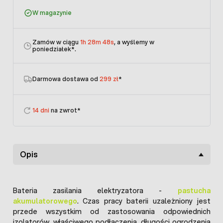
W magazynie
Zamów w ciągu
1h 28m 48s
, a wyślemy w
poniedziałek
*.
Darmowa dostawa od
299 zł
*
14 dni
na zwrot*
Opis
Bateria zasilania elektryzatora -
pastucha
akumulatorowego
. Czas pracy baterii uzależniony jest
przede wszystkim od zastosowania odpowiednich
izolatorów, właściwego podłączenia, długości ogrodzenia