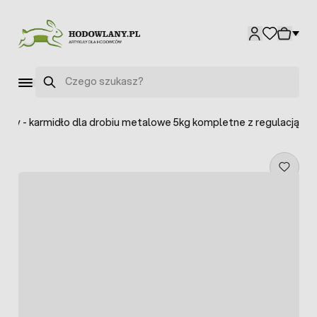
Przejdź do treści
Szukaj
wy - karmidło dla drobiu metalowe 5kg kompletne z regulacją