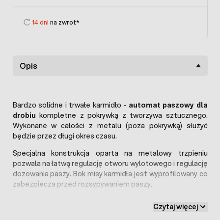
14 dni
na zwrot*
Opis
Bardzo solidne i trwałe karmidło -
automat paszowy dla
drobiu
kompletne z pokrywką z tworzywa sztucznego.
Wykonane w całości z metalu (poza pokrywką) służyć
będzie przez długi okres czasu.
Specjalna konstrukcja oparta na metalowy trzpieniu
pozwala na łatwą regulację otworu wylotowego i regulację
dozowania paszy. Bok misy karmidła jest wyprofilowany co
zabezpiecza przed rozsypywaniem paszy.
Karmidło metalowe 5 kg
może być zawieszone i zasilane
Czytaj więcej
z dowolnego systemu dystrybucji paszy. Budowa karmidła