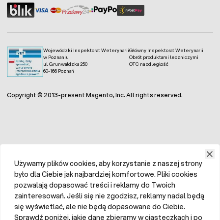
Wojewódzki Inspektorat Weterynarii
Główny Inspektorat Weterynarii
w Poznaniu
Obrót produktami leczniczymi
ul. Grunwaldzka 250
OTC na odległość
60-166 Poznań
Copyright © 2013-present Magento, Inc. All rights reserved.
Używamy plików cookies, aby korzystanie z naszej strony
było dla Ciebie jak najbardziej komfortowe. Pliki cookies
pozwalają dopasować treści i reklamy do Twoich
zainteresowań. Jeśli się nie zgodzisz, reklamy nadal będą
się wyświetlać, ale nie będą dopasowane do Ciebie.
Sprawdź poniżej, jakie dane zbieramy w ciasteczkach i po