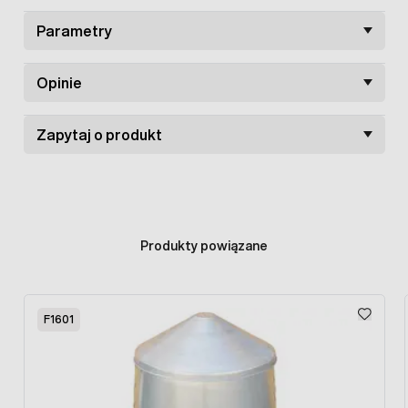
sprawia iż może być stosowane do zadawania pasz
sypkich, granulowanych i pełnego zboża. Rozmiar karmidła
Parametry
odpowiedni dla młodych osobników, jednak służyć może
dla dorosłych osobników.
Opinie
Zapytaj o produkt
Produkty powiązane
Press to skip carousel
F1601