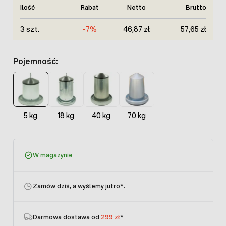
Ilość
Rabat
Netto
Brutto
3 szt.
-7%
46,87 zł
57,65 zł
Pojemność:
5 kg
18 kg
40 kg
70 kg
W magazynie
Zamów dziś, a wyślemy jutro
*.
Darmowa dostawa od
299 zł
*