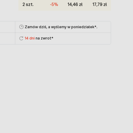
2 szt.
-5%
14,46 zł
17,79 zł
Zamów dziś, a wyślemy w poniedziałek
*.
14 dni
na zwrot*