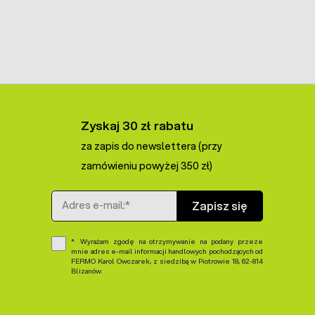
Zyskaj 30 zł rabatu
za zapis do newslettera (przy
zamówieniu powyżej 350 zł)
Adres e-mail
Zapisz się
Wyrażam zgodę na otrzymywanie na podany przeze
mnie adres e-mail informacji handlowych pochodzących od
FERMO Karol Owczarek, z siedzibą w Piotrowie 18, 62-814
Blizanów.