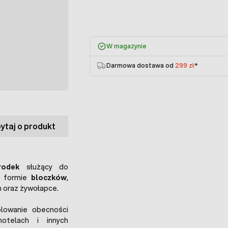
W magazynie
Darmowa dostawa od
299 zł
*
ytaj o produkt
rodek
służący do
w formie
bloczków
,
 oraz żywołapce.
olowanie obecności
hotelach i innych