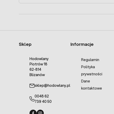
Sklep
Informacje
Hodowlany
Regulamin
Piotrów 18
Polityka
62-814
prywatności
Blizanów
Dane
sklep@hodowlany.pl
kontaktowe
0048 62
739 40 50