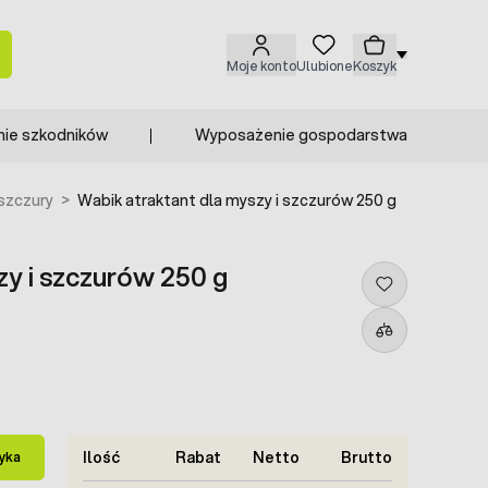
Moje konto
Ulubione
Koszyk
nie szkodników
Wyposażenie gospodarstwa
 szczury
>
Wabik atraktant dla myszy i szczurów 250 g
zy i szczurów 250 g
Ilość
Rabat
Netto
Brutto
yka