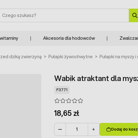
zukaj
 witaminy
Akcesoria dla hodowców
Zwalcza
zed dziką zwierzyną
>
Pułapki żywochwytne
>
Pułapki na myszy i
Wabik atraktant dla mys
F3771
18,65 zł
Dodaj do kosz
Ilość