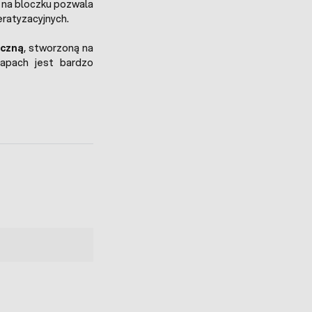
 na bloczku pozwala
eratyzacyjnych.
yczną
, stworzoną na
zapach jest bardzo