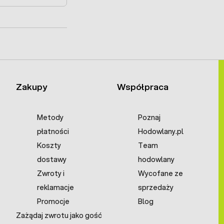
Zakupy
Współpraca
Metody
Poznaj
płatności
Hodowlany.pl
Koszty
Team
dostawy
hodowlany
Zwroty i
Wycofane ze
reklamacje
sprzedaży
Promocje
Blog
Zażądaj zwrotu jako gość