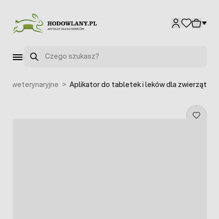
Przejdź do treści
Szukaj
ria weterynaryjne
>
Aplikator do tabletek i leków dla zwierząt