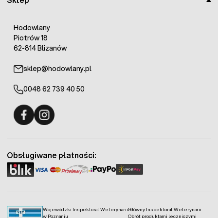
Hodowlany
Piotrów 18
62-814 Blizanów
sklep@hodowlany.pl
0048 62 739 40 50
Fermo - facebook
Fermo - Instagram
Obsługiwane płatności:
Wojewódzki Inspektorat Weterynarii
Główny Inspektorat Weterynarii
w Poznaniu
Obrót produktami leczniczymi