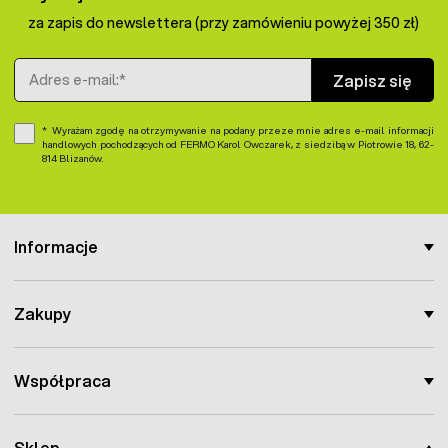
za zapis do newslettera (przy zamówieniu powyżej 350 zł)
Adres e-mail
Zapisz się
Wyrażam zgodę na otrzymywanie na podany przeze mnie adres e-mail informacji
handlowych pochodzących od FERMO Karol Owczarek, z siedzibą w Piotrowie 18, 62-
814 Blizanów.
Informacje
Zakupy
Współpraca
Sklep